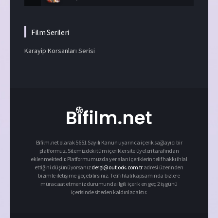
Film Serileri
Karayip Korsanları Serisi
Bifilm.net olarak 5651 Sayılı Kanun uyarınca içerik sağlayıcı bir
platformuz. Sitemizdeki tüm içerikler site üyeleri tarafından
eklenmektedir. Platformumuzda yer alan içeriklerin telif hakkı ihlal
ettiğini düşünüyorsanız
dergi@outlook.com.tr
adresi üzerinden
bizimle iletişime geçebilirsiniz. Telif ihlali kapsamında bizlere
müracaat etmeniz durumunda ilgili içerik en geç 2 iş günü
içerisinde siteden kaldırılacaktır.