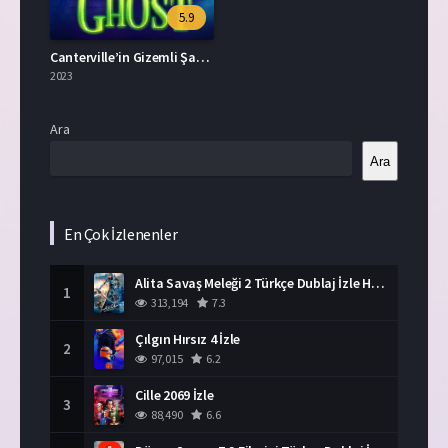
5.9
Canterville’in Gizemli Şatosu Türkçe Dublaj İzle
2023
Ara
Ara
En Çok İzlenenler
Alita Savaş Meleği 2 Türkçe Dublaj İzle HD Film
1
313,194
7.3
Çılgın Hırsız 4 İzle
2
97,015
6.2
Cille 2069 İzle
3
88,490
6.6