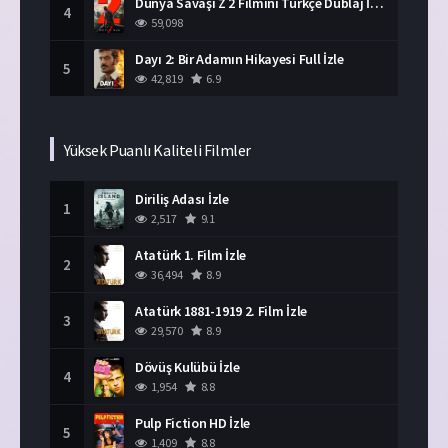
Dünya Savaşı Z 2 Filmini Türkçe Dublaj İzle
4
59,098
Dayı 2: Bir Adamın Hikayesi Full İzle
5
42,819
6.9
Yüksek Puanlı Kaliteli Filmler
Diriliş Adası İzle
1
2,517
9.1
Atatürk 1. Film İzle
2
36,494
8.9
Atatürk 1881-1919 2. Film İzle
3
29,570
8.9
Dövüş Kulübü İzle
4
1,954
8.8
Pulp Fiction HD İzle
5
1,409
8.8