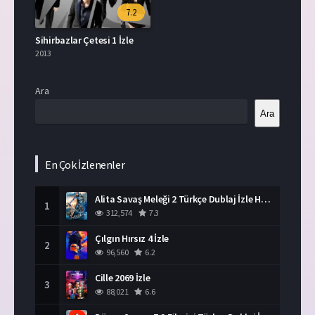
7.2
Sihirbazlar Çetesi 1 İzle
2013
Ara
Ara
En Çok İzlenenler
Alita Savaş Meleği 2 Türkçe Dublaj İzle HD Film
1
312,574
7.3
Çılgın Hırsız 4 İzle
2
96,560
6.2
Cille 2069 İzle
3
88,021
6.6