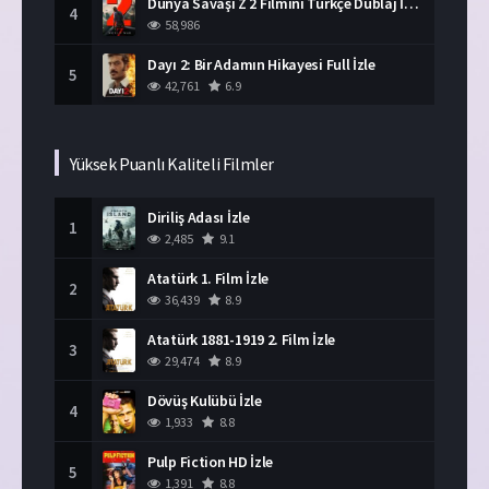
Dünya Savaşı Z 2 Filmini Türkçe Dublaj İzle
4
58,986
Dayı 2: Bir Adamın Hikayesi Full İzle
5
42,761
6.9
Yüksek Puanlı Kaliteli Filmler
Diriliş Adası İzle
1
2,485
9.1
Atatürk 1. Film İzle
2
36,439
8.9
Atatürk 1881-1919 2. Film İzle
3
29,474
8.9
Dövüş Kulübü İzle
4
1,933
8.8
Pulp Fiction HD İzle
5
1,391
8.8