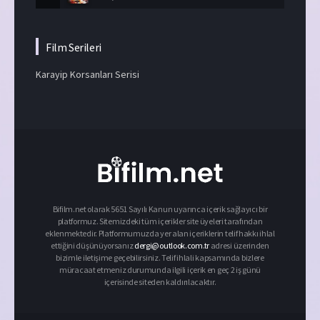
Film Serileri
Karayip Korsanları Serisi
Bifilm.net olarak 5651 Sayılı Kanun uyarınca içerik sağlayıcı bir
platformuz. Sitemizdeki tüm içerikler site üyeleri tarafından
eklenmektedir. Platformumuzda yer alan içeriklerin telif hakkı ihlal
ettiğini düşünüyorsanız
dergi@outlook.com.tr
adresi üzerinden
bizimle iletişime geçebilirsiniz. Telif ihlali kapsamında bizlere
müracaat etmeniz durumunda ilgili içerik en geç 2 iş günü
içerisinde siteden kaldırılacaktır.