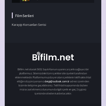
Film Serileri
Karayip Korsanları Serisi
Bifilm.net olarak 5651 Sayılı Kanun uyarınca içerik sağlayıcı bir
platformuz. Sitemizdeki tüm içerikler site üyeleri tarafından
eklenmektedir. Platformumuzda yer alan içeriklerin telif hakkı ihlal
ettiğini düşünüyorsanız
dergi@outlook.com.tr
adresi üzerinden
bizimle iletişime geçebilirsiniz. Telif ihlali kapsamında bizlere
müracaat etmeniz durumunda ilgili içerik en geç 2 iş günü
içerisinde siteden kaldırılacaktır.