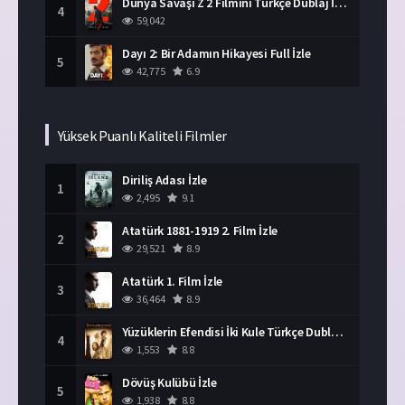
Dünya Savaşı Z 2 Filmini Türkçe Dublaj İzle
4
59,042
Dayı 2: Bir Adamın Hikayesi Full İzle
5
42,775
6.9
Yüksek Puanlı Kaliteli Filmler
Diriliş Adası İzle
1
2,495
9.1
Atatürk 1881-1919 2. Film İzle
2
29,521
8.9
Atatürk 1. Film İzle
3
36,464
8.9
Yüzüklerin Efendisi İki Kule Türkçe Dublaj İzle
4
1,553
8.8
Dövüş Kulübü İzle
5
1,938
8.8