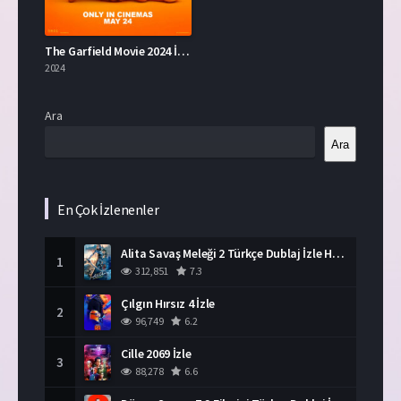
The Garfield Movie 2024 İzle
2024
Ara
Ara
En Çok İzlenenler
Alita Savaş Meleği 2 Türkçe Dublaj İzle HD Film
1
312,851
7.3
Çılgın Hırsız 4 İzle
2
96,749
6.2
Cille 2069 İzle
3
88,278
6.6