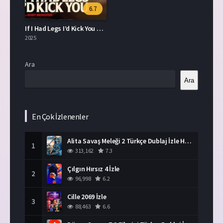
6.7
If I Had Legs I’d Kick You Türkçe Dublaj İzle
2025
Ara
Ara
En Çok İzlenenler
Alita Savaş Meleği 2 Türkçe Dublaj İzle HD Film
1
313,162
7.3
Çılgın Hırsız 4 İzle
2
96,998
6.2
Cille 2069 İzle
3
88,463
6.6