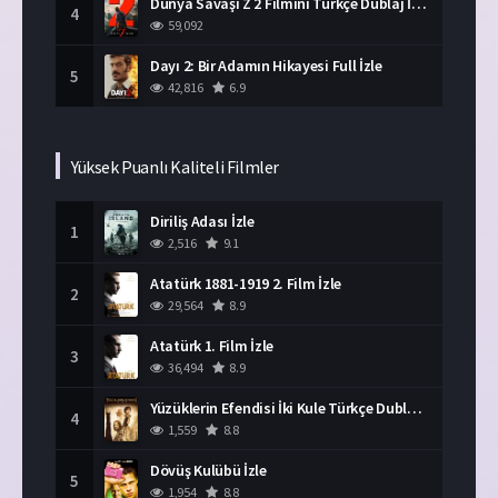
Dünya Savaşı Z 2 Filmini Türkçe Dublaj İzle
4
59,092
Dayı 2: Bir Adamın Hikayesi Full İzle
5
42,816
6.9
Yüksek Puanlı Kaliteli Filmler
Diriliş Adası İzle
1
2,516
9.1
Atatürk 1881-1919 2. Film İzle
2
29,564
8.9
Atatürk 1. Film İzle
3
36,494
8.9
Yüzüklerin Efendisi İki Kule Türkçe Dublaj İzle
4
1,559
8.8
Dövüş Kulübü İzle
5
1,954
8.8