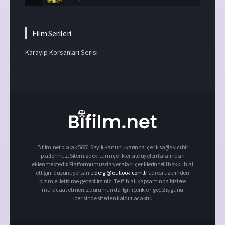
Film Serileri
Karayip Korsanları Serisi
Bifilm.net olarak 5651 Sayılı Kanun uyarınca içerik sağlayıcı bir
platformuz. Sitemizdeki tüm içerikler site üyeleri tarafından
eklenmektedir. Platformumuzda yer alan içeriklerin telif hakkı ihlal
ettiğini düşünüyorsanız
dergi@outlook.com.tr
adresi üzerinden
bizimle iletişime geçebilirsiniz. Telif ihlali kapsamında bizlere
müracaat etmeniz durumunda ilgili içerik en geç 2 iş günü
içerisinde siteden kaldırılacaktır.