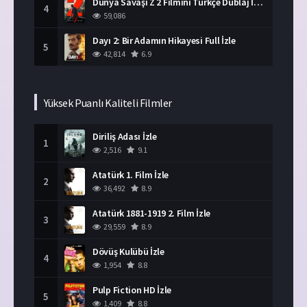
Dünya Savaşı Z 2 Filmini Türkçe Dublaj İzle
4
59,086
Dayı 2: Bir Adamın Hikayesi Full İzle
5
42,814
6.9
Yüksek Puanlı Kaliteli Filmler
Diriliş Adası İzle
1
2,516
9.1
Atatürk 1. Film İzle
2
36,492
8.9
Atatürk 1881-1919 2. Film İzle
3
29,559
8.9
Dövüş Kulübü İzle
4
1,954
8.8
Pulp Fiction HD İzle
5
1,409
8.8