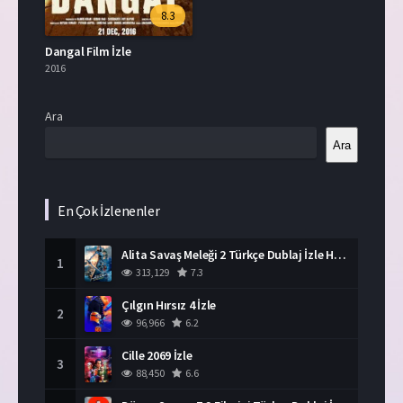
8.3
Dangal Film İzle
2016
Ara
Ara
En Çok İzlenenler
Alita Savaş Meleği 2 Türkçe Dublaj İzle HD Film
1
313,129
7.3
Çılgın Hırsız 4 İzle
2
96,966
6.2
Cille 2069 İzle
3
88,450
6.6