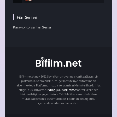
Film Serileri
Karayip Korsanları Serisi
Bifilm.net olarak 5651 Sayılı Kanun uyarınca içerik sağlayıcı bir
platformuz. Sitemizdeki tüm içerikler site üyeleri tarafından
eklenmektedir. Platformumuzda yer alan içeriklerin telif hakkı ihlal
ettiğini düşünüyorsanız
dergi@outlook.com.tr
adresi üzerinden
bizimle iletişime geçebilirsiniz. Telif ihlali kapsamında bizlere
müracaat etmeniz durumunda ilgili içerik en geç 2 iş günü
içerisinde siteden kaldırılacaktır.