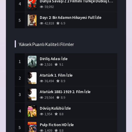
Dünya Savaşı Z 2 Filmini Türkçe Dublaj İzle
4
59,092
Dayı 2: Bir Adamın Hikayesi Full İzle
5
42,818
6.9
Yüksek Puanlı Kaliteli Filmler
Diriliş Adası İzle
1
2,516
9.1
Atatürk 1. Film İzle
2
36,494
8.9
Atatürk 1881-1919 2. Film İzle
3
29,564
8.9
Dövüş Kulübü İzle
4
1,954
8.8
Pulp Fiction HD İzle
5
1,409
8.8