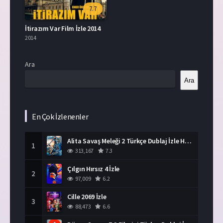
7.7
İtirazım Var Film İzle 2014
2014
Ara
Ara
En Çok İzlenenler
Alita Savaş Meleği 2 Türkçe Dublaj İzle HD Film
1
313,167
7.3
Çılgın Hırsız 4 İzle
2
97,009
6.2
Cille 2069 İzle
3
88,473
6.6