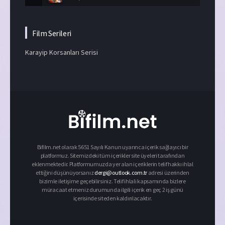
Film Serileri
Karayip Korsanları Serisi
Bifilm.net olarak 5651 Sayılı Kanun uyarınca içerik sağlayıcı bir
platformuz. Sitemizdeki tüm içerikler site üyeleri tarafından
eklenmektedir. Platformumuzda yer alan içeriklerin telif hakkı ihlal
ettiğini düşünüyorsanız
dergi@outlook.com.tr
adresi üzerinden
bizimle iletişime geçebilirsiniz. Telif ihlali kapsamında bizlere
müracaat etmeniz durumunda ilgili içerik en geç 2 iş günü
içerisinde siteden kaldırılacaktır.