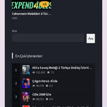
4.8
Cehennem Melekleri 4 Türkçe Dublaj İzle
2023
Ara
Ara
En Çok İzlenenler
Alita Savaş Meleği 2 Türkçe Dublaj İzle HD Film
1
312,810
7.3
Çılgın Hırsız 4 İzle
2
96,738
6.2
Cille 2069 İzle
3
88,251
6.6