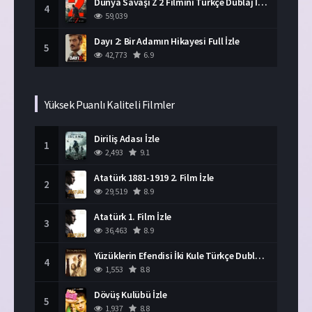
Dünya Savaşı Z 2 Filmini Türkçe Dublaj İzle
4
59,039
Dayı 2: Bir Adamın Hikayesi Full İzle
5
42,773
6.9
Yüksek Puanlı Kaliteli Filmler
Diriliş Adası İzle
1
2,493
9.1
Atatürk 1881-1919 2. Film İzle
2
29,519
8.9
Atatürk 1. Film İzle
3
36,463
8.9
Yüzüklerin Efendisi İki Kule Türkçe Dublaj İzle
4
1,553
8.8
Dövüş Kulübü İzle
5
1,937
8.8