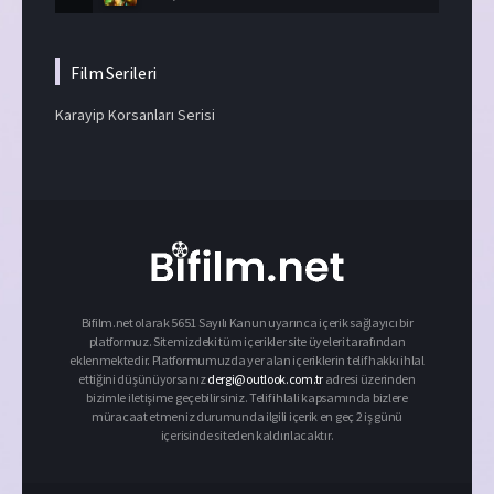
Film Serileri
Karayip Korsanları Serisi
Bifilm.net olarak 5651 Sayılı Kanun uyarınca içerik sağlayıcı bir
platformuz. Sitemizdeki tüm içerikler site üyeleri tarafından
eklenmektedir. Platformumuzda yer alan içeriklerin telif hakkı ihlal
ettiğini düşünüyorsanız
dergi@outlook.com.tr
adresi üzerinden
bizimle iletişime geçebilirsiniz. Telif ihlali kapsamında bizlere
müracaat etmeniz durumunda ilgili içerik en geç 2 iş günü
içerisinde siteden kaldırılacaktır.