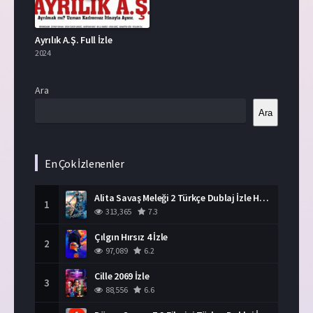
Ayrılık A.Ş. Full İzle
2024
Ara
Ara
En Çok İzlenenler
Alita Savaş Meleği 2 Türkçe Dublaj İzle HD Film
1
313,365
7.3
Çılgın Hırsız 4 İzle
2
97,089
6.2
Cille 2069 İzle
3
88,556
6.6