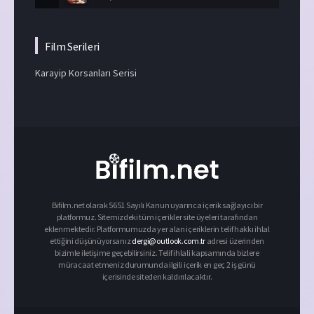
Film Serileri
Karayip Korsanları Serisi
Bifilm.net olarak 5651 Sayılı Kanun uyarınca içerik sağlayıcı bir
platformuz. Sitemizdeki tüm içerikler site üyeleri tarafından
eklenmektedir. Platformumuzda yer alan içeriklerin telif hakkı ihlal
ettiğini düşünüyorsanız
dergi@outlook.com.tr
adresi üzerinden
bizimle iletişime geçebilirsiniz. Telif ihlali kapsamında bizlere
müracaat etmeniz durumunda ilgili içerik en geç 2 iş günü
içerisinde siteden kaldırılacaktır.