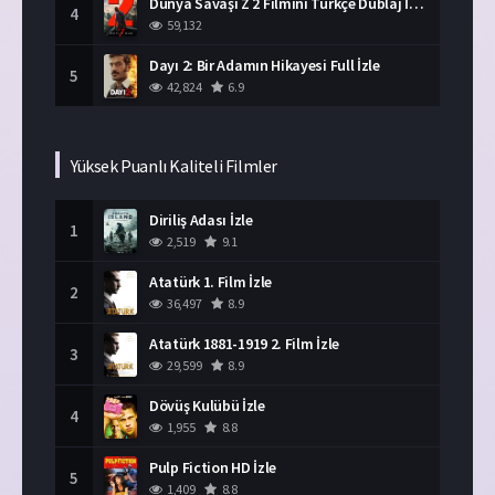
Dünya Savaşı Z 2 Filmini Türkçe Dublaj İzle
4
59,132
Dayı 2: Bir Adamın Hikayesi Full İzle
5
42,824
6.9
Yüksek Puanlı Kaliteli Filmler
Diriliş Adası İzle
1
2,519
9.1
Atatürk 1. Film İzle
2
36,497
8.9
Atatürk 1881-1919 2. Film İzle
3
29,599
8.9
Dövüş Kulübü İzle
4
1,955
8.8
Pulp Fiction HD İzle
5
1,409
8.8