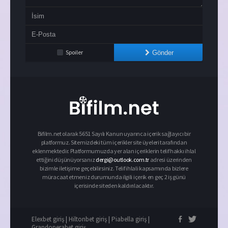
Spoiler
Gönder
Bifilm.net olarak 5651 Sayılı Kanun uyarınca içerik sağlayıcı bir
platformuz. Sitemizdeki tüm içerikler site üyeleri tarafından
eklenmektedir. Platformumuzda yer alan içeriklerin telif hakkı ihlal
ettiğini düşünüyorsanız
dergi@outlook.com.tr
adresi üzerinden
bizimle iletişime geçebilirsiniz. Telif ihlali kapsamında bizlere
müracaat etmeniz durumunda ilgili içerik en geç 2 iş günü
içerisinde siteden kaldırılacaktır.
Elexbet giriş
|
Hiltonbet giriş
|
Piabella giriş
|
Grandoperabet giriş