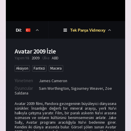
Dil:
Tek Parça Vidmoxy
Avatar 2009 İzle
Yapım Yılı
2009
Ülke
ABD
Aksiyon
Fantezi
Macera
Yönetmen
James Cameron
Oyuncular
Sam Worthington
,
Sigourney Weaver
,
Zoe
Saldana
Avatar 2009 filmi, Pandora gezegeninin büyüleyici dünyasına
sürükler. İnsanlığın değerli bir mineral arayışı, yerli Na'vi
halkıyla çatışma yaratır. Film, bir paralı askerin Na'vi arasına
sızmasını ve onların kültürünü benimsemesini anlatır. Jake
Sully, Avatar programı aracılığıyla Na'vi bedenine girer.
Kendini iki dünya arasında bulur. Görsel şölen sunan Avatar