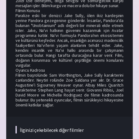
2009 izle deneyimi, doğa sevgisi ve sömürgecilik karşıtı
mesajları işler. Bilim kurgu ve macera dolu bir hikaye sunar.
Filmin Konusu
Paralize eski bir denizci Jake Sully, ölen ikiz kardeşinin
yerine Pandora gezegenine gönderilir. İnsanlar, Pandora'da
bulunan "Unobtainium" adlı değerli bir minerali elde etmek
ister. Jake, Na'vi halkının güvenini kazanmak için Avatar
programına katılır. Na'vi formuyla Pandora'nın ekosistemini
ve kültürünü keşfeder. Ancak, insanlığın acımasız madencilik
faaliyetleri Na'vi'lerin yaşam alanlarını tehdit eder. Jake,
kendini insanlık ve Na'vi halkı arasında bir çatışmanın
ortasında bulur. Hangi tarafta duracağına karar verir. Film,
doğanın korunması ve kültürel çeşitliliğin önemi konularını
vurgular.
Oyuncu Kadrosu
Filmin başrolünde Sam Worthington, Jake Sully karakterini
canlandırır. Neytiri rolünde Zoe Saldana yer alır. Dr. Grace
Augustine'i Sigourney Weaver oynar. Albay Miles Quaritch
karakterine Stephen Lang hayat verir. Giovanni Ribisi, Joel
David Moore ve Michelle Rodriguez de filmin kadrosunda
bulunur. Bu yetenekli oyuncular, filmin sürükleyici hikayesine
önemli katkılar sağlar.
İlginizi çekebilecek diğer filmler