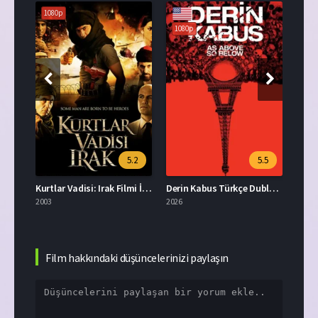
1080p
108
1080p
.6
5.2
5.5
D İzle
Kurtlar Vadisi: Irak Filmi İzle
Derin Kabus Türkçe Dublaj İzle
X-Men
2003
2026
2003
Film hakkındaki düşüncelerinizi paylaşın