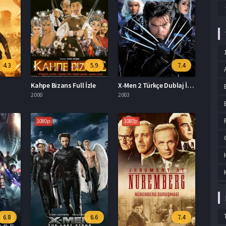
4.3
5.9
7.4
Kahpe Bizans Full İzle
X-Men 2 Türkçe Dublaj İzle
2000
2003
1080p
1080p
6.8
6.6
7.4