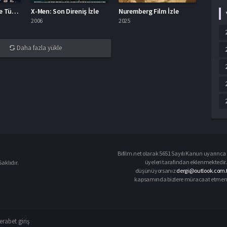
X-Men: Kıyamet İzle Türkçe Dublaj
X-Men: Son Direniş İzle
Nuremberg Film İzle
2006
2025
Daha fazla yükle
Bifilm.net olarak 5651 Sayılı Kanun uyarınca i
üyeleri tarafından eklenmektedir. 
aklıdır.
düşünüyorsanız
dergi@outlook.com.
kapsamında bizlere müracaat etmeniz d
rabet giriş