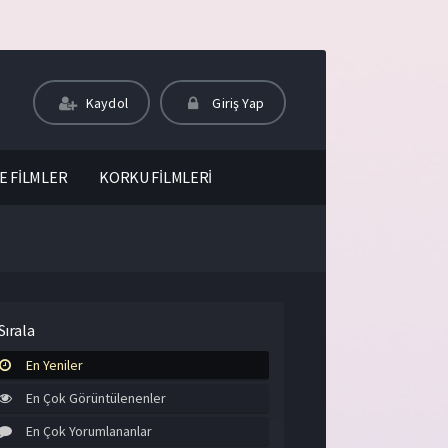
Kaydol
Giriş Yap
E FİLMLER
KORKU FİLMLERİ
Sırala
En Yeniler
En Çok Görüntülenenler
En Çok Yorumlananlar