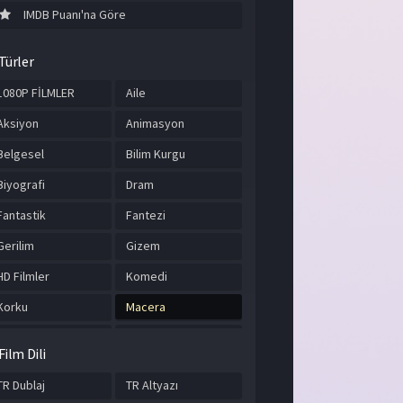
IMDB Puanı'na Göre
Türler
1080P FİLMLER
Aile
Aksiyon
Animasyon
Belgesel
Bilim Kurgu
Biyografi
Dram
Fantastik
Fantezi
Gerilim
Gizem
HD Filmler
Komedi
Korku
Macera
Müzik
Romantik
Film Dili
Savaş
Spor
TR Dublaj
TR Altyazı
Suç
Tarih