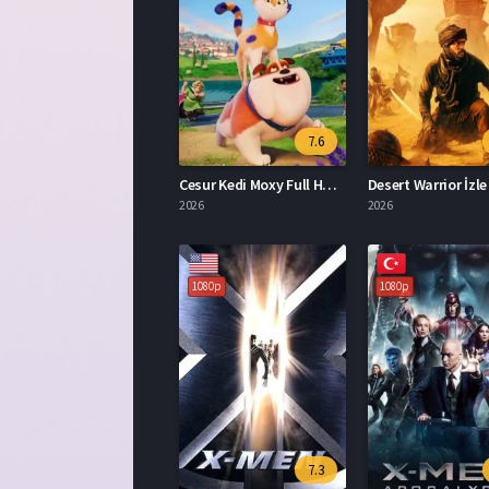
7.6
Cesur Kedi Moxy Full HD İzle
Desert Warrior İzle
2026
2026
1080p
1080p
7.3