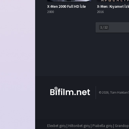
X-Men 2000 Full HD İzle
2000
2016
1
/
12
© 2026, Tüm Hakları S
Elexbet giriş
|
Hiltonbet giriş
|
Piabella giriş
|
Grandope