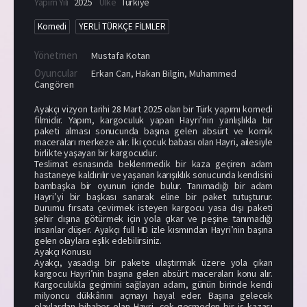
Yapım Yılı
2025
Ülke
Türkiye
Komedi
YERLİ TÜRKÇE FİLMLER
Yönetmen
Mustafa Kotan
Oyuncular
Erkan Can
,
Hakan Bilgin
,
Muhammed
Cangören
Ayakçı vizyon tarihi 28 Mart 2025 olan bir Türk yapımı komedi
filmidir. Yapım, kargoculuk yapan Hayri’nin yanlışlıkla bir
paketi alması sonucunda başına gelen absürt ve komik
maceraları merkeze alır. İki çocuk babası olan Hayri, ailesiyle
birlikte yaşayan bir kargocudur.
Teslimat esnasında beklenmedik bir kaza geçiren adam
hastaneye kaldırılır ve yaşanan karışıklık sonucunda kendisini
bambaşka bir oyunun içinde bulur. Tanımadığı bir adam
Hayri’yi bir başkası sanarak eline bir paket tutuşturur.
Durumu fırsata çevirmek isteyen kargocu yasa dışı paketi
şehir dışına götürmek için yola çıkar ve peşine tanımadığı
insanlar düşer. Ayakçı full HD izle kısmından Hayri’nin başına
gelen olaylara eşlik edebilirsiniz.
Ayakçı Konusu
Ayakçı, yasadışı bir pakete ulaştırmak üzere yola çıkan
kargocu Hayri’nin başına gelen absürt maceraları konu alır.
Kargoculukla geçimini sağlayan adam, günün birinde kendi
milyoncu dükkânını açmayı hayal eder. Başına gelecek
olaylardan bihaber olan Hayri, çok geçmeden bir iş kazası