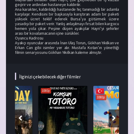
geçirir ve ardından hastaneye kaldırılır.
Ana karakter, kaldırıldığı hastanede hiç tanımadığı bir adamla
karşılaşır. Kendisini bir başkasıyla karıştıran adam bir paketi
yüksek ücret teklif ederek Bursa’ya götürmek üzere
yasadışı bir paket verir. Yanlış anlaşılmayı fırsat bilen kargocu
hemen yola çıkar. Peşine düşen ayakçılar Hayri’yi şehirler
arası bir kovalamacanın içine sürükler.
Oyuncu Kadrosu
Ayakçı oyuncular arasında İnan Ulaş Torun, Gökhan Yıkılkan ve
Erkan Can gibi isimler yer alır. Mustafa Kotan’ın yönettiği
filmin senaryosunu Gökhan Yıkılkan kaleme almıştır.
İlginizi çekebilecek diğer filmler
1080p
108
1080p