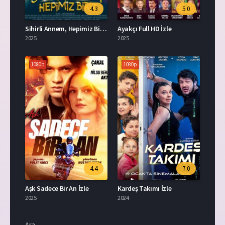
4.3
5.0
Sihirli Annem, Hepimiz Biriz Full HD İzle
Ayakçı Full HD İzle
2025
2025
1080p
1080p
4.4
7.0
Aşk Sadece Bir An İzle
Kardeş Takımı İzle
2025
2024
Ara