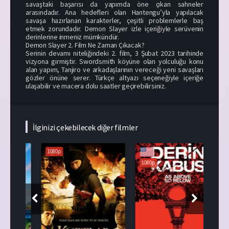
savaştaki başarısı da yapımda öne çıkan sahneler
arasındadır. Ana hedefleri olan Hantengu’yla yapılacak
savaşa hazırlanan karakterler, çeşitli problemlerle baş
etmek zorundadır. Demon Slayer izle içeriğiyle serüvenin
derinlerine inmeniz mümkündür.
Demon Slayer 2. Film Ne Zaman Çıkacak?
Serinin devamı niteliğindeki 2. film, 3 Şubat 2023 tarihinde
vizyona girmiştir. Swordsmith köyüne olan yolculuğu konu
alan yapım, Tanjiro ve arkadaşlarının vereceği yeni savaşları
gözler önüne serer. Türkçe altyazı seçeneğiyle içeriğe
ulaşabilir ve macera dolu saatler geçirebilirsiniz.
İlginizi çekebilecek diğer filmler
1080p
108
1080p