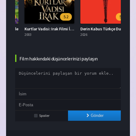
.6
5.2
5.5
D İzle
Kurtlar Vadisi: Irak Filmi İzle
Derin Kabus Türkçe Dublaj İzle
X-Men
2003
2026
2003
Film hakkındaki düşüncelerinizi paylaşın
Spoiler
Gönder