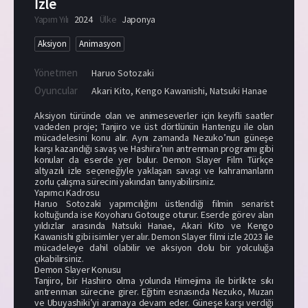
İzle
Yapım Yılı
2024
Ülke
Japonya
Aksiyon
Animasyon
Yönetmen
Haruo Sotozaki
Oyuncular
Akari Kito
,
Kengo Kawanishi
,
Natsuki Hanae
Aksiyon türünde olan ve animeseverler için keyifli saatler
vadeden proje; Tanjiro ve üst dörtlünün Hantengu ile olan
mücadelesini konu alır. Aynı zamanda Nezuko’nun güneşe
karşı kazandığı savaş ve Hashira’nın antrenman programı gibi
konular da eserde yer bulur. Demon Slayer Film Türkçe
altyazılı izle seçeneğiyle yaklaşan savaşı ve kahramanların
zorlu çalışma sürecini yakından tanıyabilirsiniz.
Yapımcı Kadrosu
Haruo Sotozaki yapımcılığını üstlendiği filmin senarist
koltuğunda ise Koyoharu Gotouge oturur. Eserde görev alan
yıldızlar arasında Natsuki Hanae, Akari Kito ve Kengo
Kawanishi gibi isimler yer alır. Demon Slayer filmi izle 2023 ile
mücadeleye dahil olabilir ve aksiyon dolu bir yolculuğa
çıkabilirsiniz.
Demon Slayer Konusu
Tanjiro, bir Hashiro olma yolunda Himejima ile birlikte sıkı
antrenman sürecine girer. Eğitim esnasında Nezuko, Muzan
ve Ubuyashiki’yi aramaya devam eder. Güneşe karşı verdiği