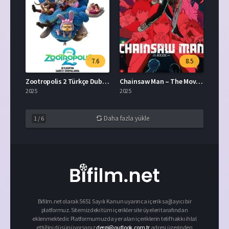
7.6
8.5
Zootropolis 2 Türkçe Dublaj Full İzle
Chainsaw Man – The Movie: Reze Arc Türkçe Dublaj
2025
2025
Daha fazla yükle
1
/
6
Bifilm.net olarak 5651 Sayılı Kanun uyarınca içerik sağlayıcı bir
platformuz. Sitemizdeki tüm içerikler site üyeleri tarafından
eklenmektedir. Platformumuzda yer alan içeriklerin telif hakkı ihlal
ettiğini düşünüyorsanız
dergi@outlook.com.tr
adresi üzerinden