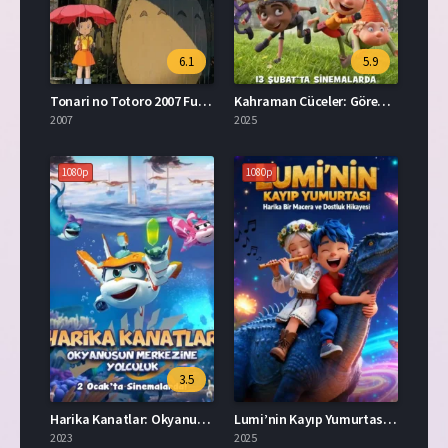
6.1
5.9
Tonari no Totoro 2007 Full İzle
Kahraman Cüceler: Görev Başında İzle
2007
2025
1080p
1080p
3.5
Harika Kanatlar: Okyanusun Merkezine Yolculuk İzle
Lumi’nin Kayıp Yumurtası İzle
2023
2025