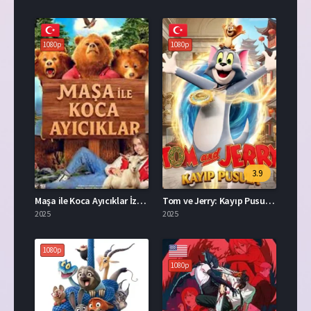
1080p
1080p
3.9
Maşa ile Koca Ayıcıklar İzle Türkçe Dublaj
Tom ve Jerry: Kayıp Pusula Full İzle
2025
2025
1080p
1080p