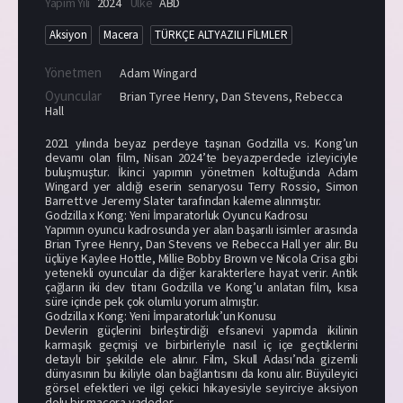
Yapım Yılı
2024
Ülke
ABD
Aksiyon
Macera
TÜRKÇE ALTYAZILI FİLMLER
Yönetmen
Adam Wingard
Oyuncular
Brian Tyree Henry
,
Dan Stevens
,
Rebecca
Hall
2021 yılında beyaz perdeye taşınan Godzilla vs. Kong’un
devamı olan film, Nisan 2024’te beyazperdede izleyiciyle
buluşmuştur. İkinci yapımın yönetmen koltuğunda Adam
Wingard yer aldığı eserin senaryosu Terry Rossio, Simon
Barrett ve Jeremy Slater tarafından kaleme alınmıştır.
Godzilla x Kong: Yeni İmparatorluk Oyuncu Kadrosu
Yapımın oyuncu kadrosunda yer alan başarılı isimler arasında
Brian Tyree Henry, Dan Stevens ve Rebecca Hall yer alır. Bu
üçlüye Kaylee Hottle, Millie Bobby Brown ve Nicola Crisa gibi
yetenekli oyuncular da diğer karakterlere hayat verir. Antik
çağların iki dev titanı Godzilla ve Kong’u anlatan film, kısa
süre içinde pek çok olumlu yorum almıştır.
Godzilla x Kong: Yeni İmparatorluk’un Konusu
Devlerin güçlerini birleştirdiği efsanevi yapımda ikilinin
karmaşık geçmişi ve birbirleriyle nasıl iç içe geçtiklerini
detaylı bir şekilde ele alınır. Film, Skull Adası’nda gizemli
dünyasının bu ikiliyle olan bağlantısını da konu alır. Büyüleyici
görsel efektleri ve ilgi çekici hikayesiyle seyirciye aksiyon
dolu bir macera vadeder.