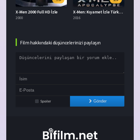
X-Men 2000 Full HD İzle
X-Men: Kıyamet İzle Türkçe Dublaj
X-Men: Son Dir
2000
2016
2006
Film hakkındaki düşüncelerinizi paylaşın
Spoiler
Gönder