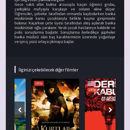
Gece vakti altın bulma arzusuyla kaçan öğrenci grubu,
yanlışlıkla mafyayla karşılaşır ve onların eline düşer.
Öğrenciler, şebeke tarafından ormanda kaybolurken banka
müdürünün karısı çocuklarıyla birlikte kaçma girişiminde
bulunur. Kaçarken çete üyesi tarafından ateş açılarak banka
müdürünün oğlu yaralanır. Yaralı çocuk hastaneye kaldırılır ve
polis soruşturma başlatır. Soruşturma ilerledikçe şüpheler
banka müdürü olan baş karakterimizin üzerinde yoğunlaşır
ve işin iç yüzü ortaya çıkmaya başlar.
İlginizi çekebilecek diğer filmler
1080p
108
1080p