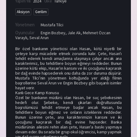
Yapım Yılı
2024
Ülke
Türkiye
Aksiyon
Gerilim
Yönetmen
Mustafa Tilci
Oyuncular
Engin Bozbey
,
Jale Ak
,
Mehmet Özcan
Varaylı
,
Seval Arun
Bir özel bankanın yöneticisi olan Hasan, kötü niyetli bir
çeteye karşı mücadele etmek zorunda kalır. Çete, Hasan'ı
tehdit ederek kendi amaçlarına ulaşmaya çalışır ancak ana
karakterimiz, bu tehditlere boyun eğmeyi reddeder. Bunun
üzerine kötü ekip, Hasan'ın karısını ve iki çocuğunu kaçırarak
bir dağ evinde hapsederek onu daha da zor duruma düşürür.
Mustafa Tilci’nin yönetmen koltuğunda yer aldığı filmin
başrollerine Seval Arun ve Engin Bozbey gibi başarılı isimler
hayat verir.
Kanlı Gece Kamp Konusu
Özel bir bankanın müdürü olan Hasan, bir suç şebekesinin
hedefi olur. Şebeke, kendi çıkarları doğrultusunda
başrolümüzü tehdit etmeye başlar ancak Hasan, bu
tehditlere boyun eğmez ve onların isteklerini reddeder.
Bunun üzerine çete, ana karakterimizin karısını ve iki
çocuğunu kaçırarak bir dağ evine hapseder. Banka
müdürünün ailesini rehin alan çete, Hasan'a baskı yapmaya
devam eder. Bu sırada bir grup okul öğrencisi, kamp yapmak
için dağ evinin yakınlarına gelir.