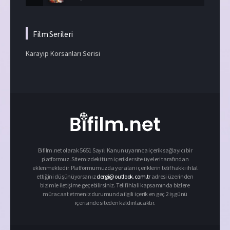
Film Serileri
Karayip Korsanları Serisi
Bifilm.net olarak 5651 Sayılı Kanun uyarınca içerik sağlayıcı bir
platformuz. Sitemizdeki tüm içerikler site üyeleri tarafından
eklenmektedir. Platformumuzda yer alan içeriklerin telif hakkı ihlal
ettiğini düşünüyorsanız
dergi@outlook.com.tr
adresi üzerinden
bizimle iletişime geçebilirsiniz. Telif ihlali kapsamında bizlere
müracaat etmeniz durumunda ilgili içerik en geç 2 iş günü
içerisinde siteden kaldırılacaktır.