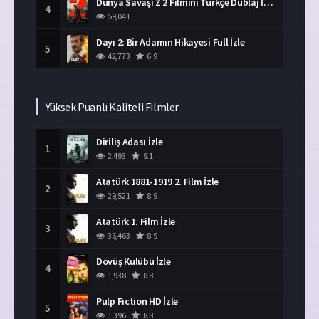
Dünya Savaşı Z 2 Filmini Türkçe Dublaj İzle
4
59,041
Dayı 2: Bir Adamın Hikayesi Full İzle
5
42,773
6.9
Yüksek Puanlı Kaliteli Filmler
Diriliş Adası İzle
1
2,493
9.1
Atatürk 1881-1919 2. Film İzle
2
29,521
8.9
Atatürk 1. Film İzle
3
36,463
8.9
Dövüş Kulübü İzle
4
1,938
8.8
Pulp Fiction HD İzle
5
1,396
8.8