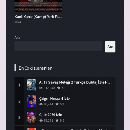
Kanlı Gece (Kamp) Yerli Film İzle
2024
Ara
Ara
En Çok İzlenenler
Alita Savaş Meleği 2 Türkçe Dublaj İzle HD Film
1
312,840
7.3
Çılgın Hırsız 4 İzle
2
96,744
6.2
Cille 2069 İzle
3
88,271
6.6