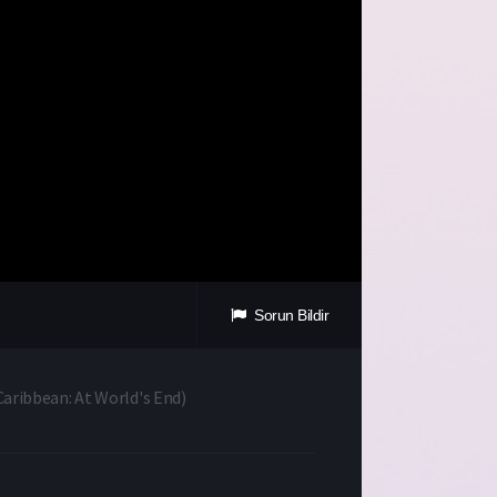
Sorun Bildir
Caribbean: At World's End
)