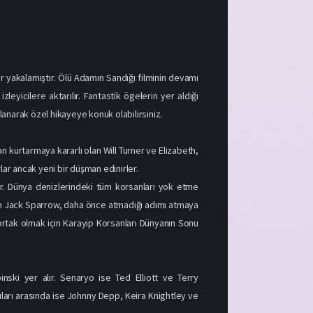
r yakalamıştır. Ölü Adamın Sandığı filminin devamı
yicilere aktarılır. Fantastik ögelerin yer aldığı
lanarak özel hikayeye konuk olabilirsiniz.
kurtarmaya kararlı olan Will Turner ve Elizabeth,
lar ancak yeni bir düşman edinirler.
ar. Dünya denizlerindeki tüm korsanları yok etme
ptan Jack Sparrow, daha önce atmadığı adımı atmaya
 ortak olmak için Karayip Korsanları Dünyanın Sonu
ski yer alır. Senaryo ise Ted Elliott ve Terry
ları​ arasında ise Johnny Depp, Keira Knightley ve