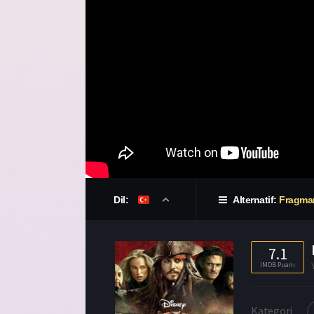
Dil:
Alternatif:
Fragma
7.1
IMDB Puanı
Kategori