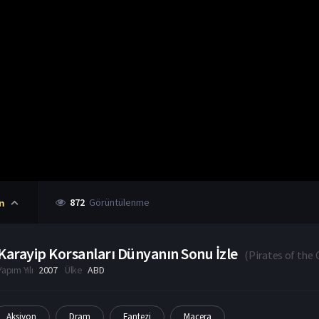
872
Görüntülenme
n
Karayip Korsanları Dünyanın Sonu İzle​
(
Pirates of the 
Yapım Yılı
2007
Ülke
ABD
Aksiyon
Dram
Fantezi
Macera