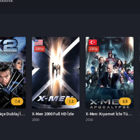
bulunur.
1080p
1080p
1080p
7.4
7.3
6.8
X-Men 2 Türkçe Dublaj İzle
X-Men 2000 Full HD İzle
X-Men: Kıyamet İzle Türkçe Dublaj
X-Men: 
2000
2016
2006