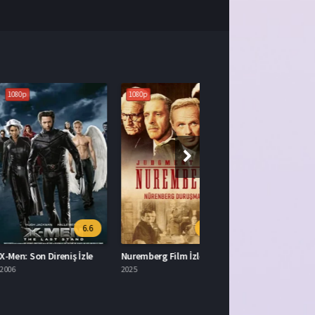
1080p
6.6
7.4
Son Direniş İzle
Nuremberg Film İzle
2025