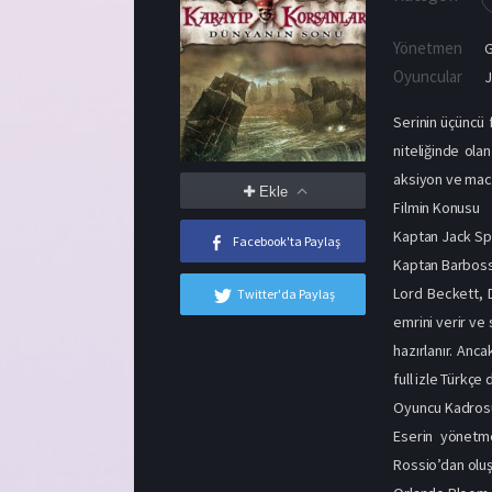
Yönetmen
G
Oyuncular
Serinin üçüncü 
niteliğinde ola
aksiyon ve mace
Ekle
Filmin Konusu
Kaptan Jack Spa
Facebook'ta Paylaş
Kaptan Barbossa 
Lord Beckett, D
Twitter'da Paylaş
emrini verir ve
hazırlanır. Anc
full izle Türkçe 
Oyuncu Kadros
Eserin yönetme
Rossio’dan oluş