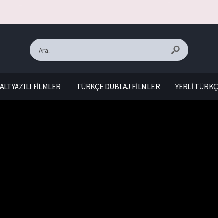
ALTYAZILI FİLMLER
TÜRKÇE DUBLAJ FİLMLER
YERLİ TÜRKÇ