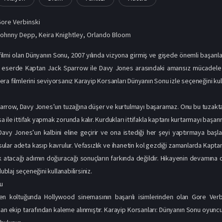
ore Verbinski
Johnny Depp
,
Keira Knightley
,
Orlando Bloom
filmi olan Dünyanın Sonu, 2007 yılında vizyona girmiş ve gişede önemli başarıla
n eserde Kaptan Jack Sparrow ile Davy Jones arasındaki amansız mücadele izle
ra filmlerini seviyorsanız Karayip Korsanları Dünyanın Sonu izle seçeneğini kul
rrow, Davy Jones’un tuzağına düşer ve kurtulmayı başaramaz. Onu bu tuzaktan 
ile ittifak yapmak zorunda kalır. Kurdukları ittifakla kaptanı kurtarmayı başarır
avy Jones’un kalbini eline geçirir ve ona istediği her şeyi yaptırmaya başl
 sular adeta kasıp kavrulur. Vefasızlık ve ihanetin kol gezdiği zamanlarda Ka
ak atacağı adımın doğuracağı sonuçların farkında değildir. Hikayenin devamına
dublaj seçeneğini kullanabilirsiniz.
u
n koltuğunda Hollywood sinemasının başarılı isimlerinden olan Gore Verbin
an ekip tarafından kaleme alınmıştır. Karayip Korsanları: Dünyanın Sonu oyuncu