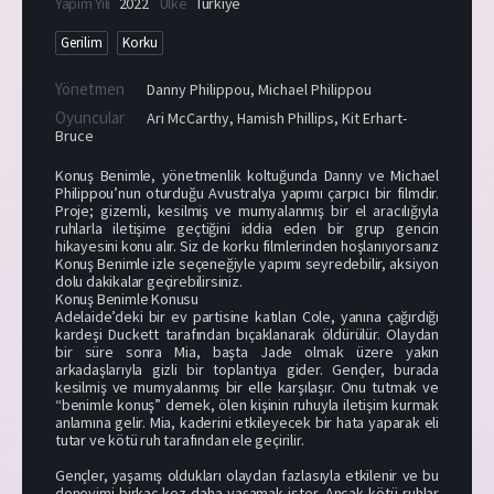
Yapım Yılı
2022
Ülke
Türkiye
Gerilim
Korku
Yönetmen
Danny Philippou
,
Michael Philippou
Oyuncular
Ari McCarthy
,
Hamish Phillips
,
Kit Erhart-
Bruce
Konuş Benimle, yönetmenlik koltuğunda Danny ve Michael
Philippou’nun oturduğu Avustralya yapımı çarpıcı bir filmdir.
Proje; gizemli, kesilmiş ve mumyalanmış bir el aracılığıyla
ruhlarla iletişime geçtiğini iddia eden bir grup gencin
hikayesini konu alır. Siz de korku filmlerinden hoşlanıyorsanız
Konuş Benimle izle seçeneğiyle yapımı seyredebilir, aksiyon
dolu dakikalar geçirebilirsiniz.
Konuş Benimle Konusu
Adelaide’deki bir ev partisine katılan Cole, yanına çağırdığı
kardeşi Duckett tarafından bıçaklanarak öldürülür. Olaydan
bir süre sonra Mia, başta Jade olmak üzere yakın
arkadaşlarıyla gizli bir toplantıya gider. Gençler, burada
kesilmiş ve mumyalanmış bir elle karşılaşır. Onu tutmak ve
“benimle konuş” demek, ölen kişinin ruhuyla iletişim kurmak
anlamına gelir. Mia, kaderini etkileyecek bir hata yaparak eli
tutar ve kötü ruh tarafından ele geçirilir.
Gençler, yaşamış oldukları olaydan fazlasıyla etkilenir ve bu
deneyimi birkaç kez daha yaşamak ister. Ancak kötü ruhlar