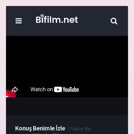
Konuş Benimle İzle
(
Talk to Me
)