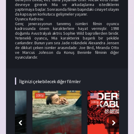
devreye girerek Mia ve arkadaşlarına istediklerini
yaptırmaya başlar. Sonrasında filmin başındaki cinayet olayını
da kapsayan korkutucu gelişmeler yaşanır.
Oyuncu Kadrosu
Genç jenerasyonun tanınmış isimleri filmin oyuncu
kadrosunda önem karakterlere hayat vermiştir. 1998
doğumlu Avustralyalı aktris Sophie Wild başrollerden biridir.
Yetenekli oyuncu, Mia karakterini başarılı bir şekilde
canlandırır. Bunun yanı sıra Jade rolündeki Alexandra Jensen
de dikkat çeken isimler arasındadır. Joe Bird, Miranda Otto
ve Marcus Johnson da Konuş Benimle filminin diğer
oyuncularıdır.
İlginizi çekebilecek diğer filmler
1080p
1080p
108