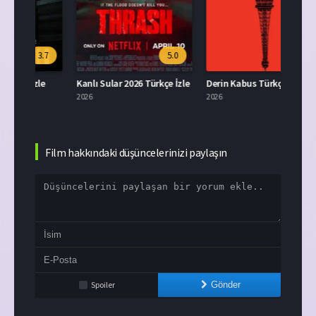
.7
5.0
5.5
e
Kanlı Sular 2026 Türkçe İzle
Derin Kabus Türkçe Dublaj İzle
Ruhla
2026
2026
2015
Film hakkındaki düşüncelerinizi paylaşın
Spoiler
Gönder