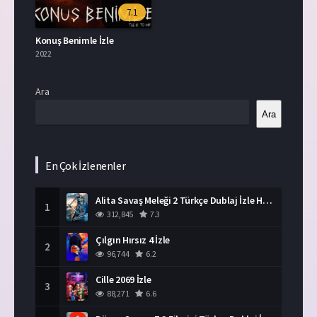
7.1
Konuş Benimle İzle
2022
Ara
Ara
En Çok İzlenenler
Alita Savaş Meleği 2 Türkçe Dublaj İzle HD Film
1
312,845
7.3
Çılgın Hırsız 4 İzle
2
96,744
6.2
Cille 2069 İzle
3
88,271
6.6