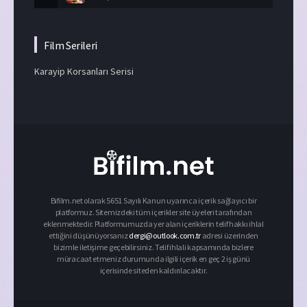
Film Serileri
Karayip Korsanları Serisi
Bifilm.net olarak 5651 Sayılı Kanun uyarınca içerik sağlayıcı bir
platformuz. Sitemizdeki tüm içerikler site üyeleri tarafından
eklenmektedir. Platformumuzda yer alan içeriklerin telif hakkı ihlal
ettiğini düşünüyorsanız
dergi@outlook.com.tr
adresi üzerinden
bizimle iletişime geçebilirsiniz. Telif ihlali kapsamında bizlere
müracaat etmeniz durumunda ilgili içerik en geç 2 iş günü
içerisinde siteden kaldırılacaktır.