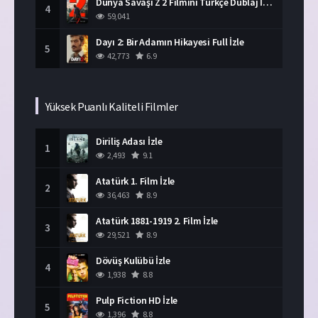
Dünya Savaşı Z 2 Filmini Türkçe Dublaj İzle
4
59,041
Dayı 2: Bir Adamın Hikayesi Full İzle
5
42,773
6.9
Yüksek Puanlı Kaliteli Filmler
Diriliş Adası İzle
1
2,493
9.1
Atatürk 1. Film İzle
2
36,463
8.9
Atatürk 1881-1919 2. Film İzle
3
29,521
8.9
Dövüş Kulübü İzle
4
1,938
8.8
Pulp Fiction HD İzle
5
1,396
8.8