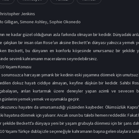
hristopher Jenkins
o Gilligan
,
Simone Ashley
,
Sophie Okonedo
nın ne kadar güzel olduğunun asla farkında olmayan bir kedidir. Dünyadaki arıla
e çalışkan bir insan olan Rose’un aksine Beckett’ın dünyası yalnızca yemek ye
ken Beckett, bu dünyanın en konforlu köşesinde umursamaz bir şekilde yaş
nde sevimli kahramanın maceralarını seyredebilirsiniz.
 10 Yaşamı Konusu
ı sorumsuzca harcayan şımarık bir kedinin eski yaşamına dönmek için umutsuz bir 
edilen dokuz hayatı ciddiye almayan, keyfine düşkün bir kedidir. Sahibi Ros
çabalayan, arıları kurtarmak üzere deneyler yapan azimli ve sevecen bi
 günlerini yemek yemek ve uyumakla geçirir.
dokuzuncu hayatını da umursamazlığı yüzünden kaybeder. Ölümsüzlük Kapısı'na
i hayatına dönmek için yalvarır. Ancak onun bu talebi hemen reddedilir. Fakat kad
 şekilde Beckett'a dünyaya yeni bir yaşam grubuyla dönmesi için bir şans daha
10 Yaşamı Türkçe dublaj izle seçeneğiyle kahramanın başına gelen olaylara tanıkl