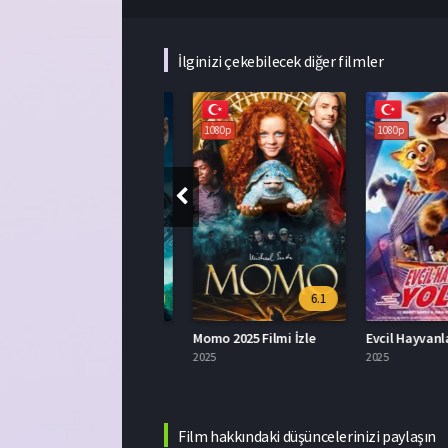
İlginizi çekebilecek diğer filmler
1080p
1080p
1080p
3.0
6.1
pex 2021 İzle
Momo 2025 Filmi İzle
021
2025
2025
Film hakkındaki düşüncelerinizi paylaşın