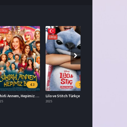
1080p
4.3
7.3
Sihirli Annem, Hepimiz Biriz Full HD İzle
Lilo ve Stitch Türkçe Dublaj İzle
2025