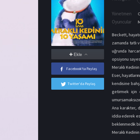
Yönetmen
C
Oyuncular
M
Beckett, hayatı
zamanda tatlı v
uğrunda harcar
Ekle
opsiyonu sayesi
Meraklı Kedinin
Facebook'ta Paylaş
Eser, hayatların
kendisine bahş
Twitter'da Paylaş
getirmek için 
umursamaksızın
Ana karakter, 
iddia ederek esk
beklenmedik bir
Meraklı Kedinin 