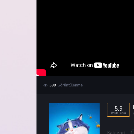
598
Görüntülenme
5.9
IMDB Puanı
Kategori