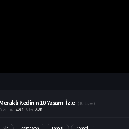
Meraklı Kedinin 10 Yaşamı İzle
(
10 Lives
)
Yapım Yılı
2024
Ülke
ABD
Aile
Animasyon
Fantezi
Komedi