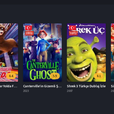
1080p
1080p
1080p
6.4
5.9
6.1
Evcil Hayvanlar Yolda Full İzle
Canterville’in Gizemli Şatosu Türkçe Dublaj İzle
Shrek 3 Türkçe Dublaj İzle
2023
2007
2025