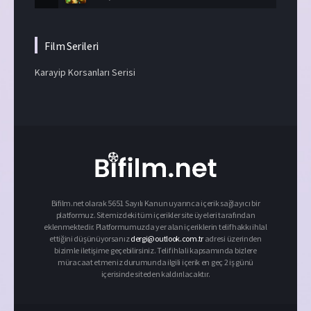
Film Serileri
Karayip Korsanları Serisi
Bifilm.net olarak 5651 Sayılı Kanun uyarınca içerik sağlayıcı bir
platformuz. Sitemizdeki tüm içerikler site üyeleri tarafından
eklenmektedir. Platformumuzda yer alan içeriklerin telif hakkı ihlal
ettiğini düşünüyorsanız
dergi@outlook.com.tr
adresi üzerinden
bizimle iletişime geçebilirsiniz. Telif ihlali kapsamında bizlere
müracaat etmeniz durumunda ilgili içerik en geç 2 iş günü
içerisinde siteden kaldırılacaktır.