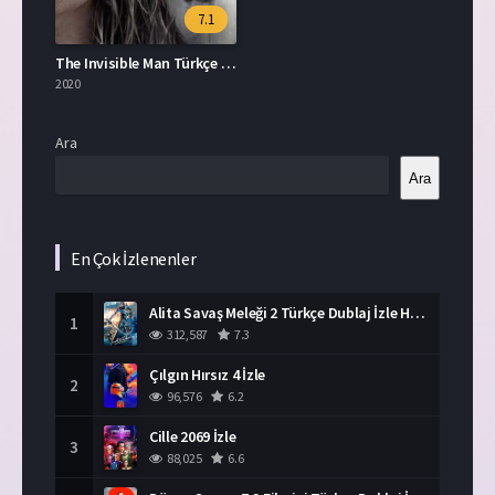
7.1
The Invisible Man Türkçe Dublaj İzle
2020
Ara
Ara
En Çok İzlenenler
Alita Savaş Meleği 2 Türkçe Dublaj İzle HD Film
1
312,587
7.3
Çılgın Hırsız 4 İzle
2
96,576
6.2
Cille 2069 İzle
3
88,025
6.6