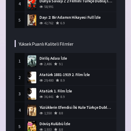
Dünya Savaşı Z 2 Filmini Türkçe Dublaj İzle
4
58,991
Dayı 2: Bir Adamın Hikayesi Full İzle
5
42,762
6.9
Yüksek Puanlı Kaliteli Filmler
Diriliş Adası İzle
1
2,486
9.1
Atatürk 1881-1919 2. Film İzle
2
29,480
8.9
Atatürk 1. Film İzle
3
36,441
8.9
Yüzüklerin Efendisi İki Kule Türkçe Dublaj İzle
4
1,550
8.8
Dövüş Kulübü İzle
5
1,933
8.8