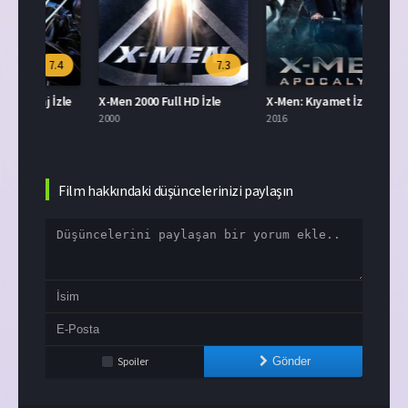
.4
7.3
6.8
İzle
X-Men 2000 Full HD İzle
X-Men: Kıyamet İzle Türkçe Dublaj
X-Men
2000
2016
2006
Film hakkındaki düşüncelerinizi paylaşın
Spoiler
Gönder