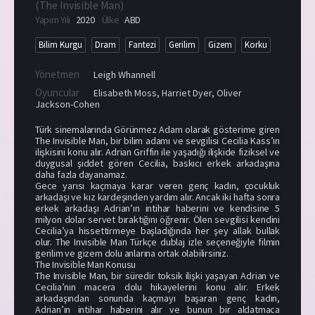
(
The Invisible Man
)
Yapım Yılı
2020
Ülke
ABD
Bilim Kurgu
Dram
Fantezi
Gerilim
Gizem
Korku
Yönetmen
Leigh Whannell
Oyuncular
Elisabeth Moss
,
Harriet Dyer
,
Oliver
Jackson-Cohen
Türk sinemalarında Görünmez Adam olarak gösterime giren
The Invisible Man, bir bilim adamı ve sevgilisi Cecilia Kass’ın
ilişkisini konu alır. Adrian Griffin ile yaşadığı ilişkide fiziksel ve
duygusal şiddet gören Cecilia, baskıcı erkek arkadaşına
daha fazla dayanamaz.
Gece yarısı kaçmaya karar veren genç kadın, çocukluk
arkadaşı ve kız kardeşinden yardım alır. Ancak iki hafta sonra
erkek arkadaşı Adrian’ın intihar haberini ve kendisine 5
milyon dolar servet bıraktığını öğrenir. Ölen sevgilisi kendini
Cecilia’ya hissettirmeye başladığında her şey allak bullak
olur. The Invisible Man Türkçe dublaj izle seçeneğiyle filmin
gerilim ve gizem dolu anlarına ortak olabilirsiniz.
The Invisible Man Konusu
The Invisible Man, bir süredir toksik ilişki yaşayan Adrian ve
Cecilia’nın macera dolu hikayelerini konu alır. Erkek
arkadaşından sonunda kaçmayı başaran genç kadın,
Adrian’ın intihar haberini alır ve bunun bir aldatmaca