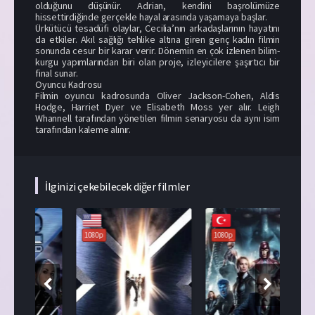
olduğunu düşünür. Adrian, kendini başrolümüze
hissettirdiğinde gerçekle hayal arasında yaşamaya başlar.
Ürkütücü tesadüfi olaylar, Cecilia’nın arkadaşlarının hayatını
da etkiler. Akıl sağlığı tehlike altına giren genç kadın filmin
sonunda cesur bir karar verir. Dönemin en çok izlenen bilim-
kurgu yapımlarından biri olan proje, izleyicilere şaşırtıcı bir
final sunar.
Oyuncu Kadrosu
Filmin oyuncu kadrosunda Oliver Jackson-Cohen, Aldis
Hodge, Harriet Dyer ve Elisabeth Moss yer alır. Leigh
Whannell tarafından yönetilen filmin senaryosu da aynı isim
tarafından kaleme alınır.
İlginizi çekebilecek diğer filmler
108
1080p
1080p