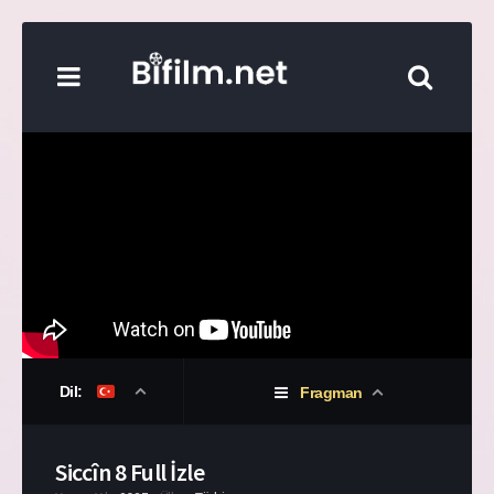
Dil:
Fragman
Siccîn 8 Full İzle