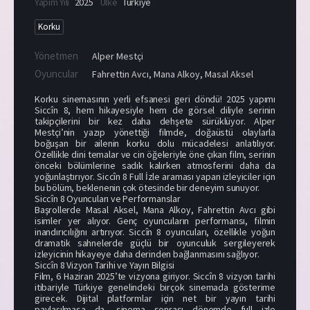
Yapım Yılı
2025
Ülke
Türkiye
Korku
Yönetmen
Alper Mestçi
Oyuncular
Fahrettin Avcı
,
Mana Alkoy
,
Masal Aksel
Korku sinemasının yerli efsanesi geri döndü! 2025 yapımı
Siccîn 8, hem hikayesiyle hem de görsel diliyle serinin
takipçilerini bir kez daha dehşete sürüklüyor. Alper
Mestçi’nin yazıp yönettiği filmde, doğaüstü olaylarla
boğuşan bir ailenin korku dolu mücadelesi anlatılıyor.
Özellikle dini temalar ve cin öğeleriyle öne çıkan film, serinin
önceki bölümlerine sadık kalırken atmosferini daha da
yoğunlaştırıyor. Siccîn 8 Full İzle araması yapan izleyiciler için
bu bölüm, beklenenin çok ötesinde bir deneyim sunuyor.
Siccîn 8 Oyuncuları ve Performanslar
Başrollerde Masal Aksel, Mana Alkoy, Fahrettin Avcı gibi
isimler yer alıyor. Genç oyuncuların performansı, filmin
inandırıcılığını artırıyor. Siccîn 8 oyuncuları, özellikle yoğun
dramatik sahnelerde güçlü bir oyunculuk sergileyerek
izleyicinin hikayeye daha derinden bağlanmasını sağlıyor.
Siccîn 8 Vizyon Tarihi ve Yayın Bilgisi
Film, 6 Haziran 2025’te vizyona giriyor. Siccîn 8 vizyon tarihi
itibariyle Türkiye genelindeki birçok sinemada gösterime
girecek. Dijital platformlar için net bir yayın tarihi
paylaşılmasa da, sinema sonrası dönemde full izle