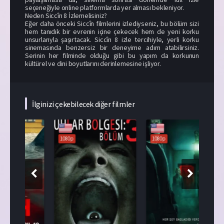
seçeneğiyle online platformlarda yer alması bekleniyor.
Neden Siccîn 8 İzlemelisiniz?
Eğer daha önceki Siccîn filmlerini izlediyseniz, bu bölüm sizi
hem tanıdık bir evrenin içine çekecek hem de yeni korku
unsurlarıyla şaşırtacak. Siccîn 8 izle tercihiyle, yerli korku
sinemasında benzersiz bir deneyime adım atabilirsiniz.
Serinin her filminde olduğu gibi bu yapım da korkunun
kültürel ve dini boyutlarını derinlemesine işliyor.
İlginizi çekebilecek diğer filmler
1080p
1080p
108