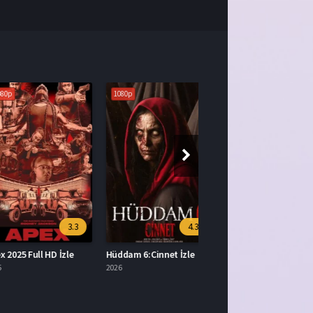
1080p
3.3
4.3
25 Full HD İzle
Hüddam 6:Cinnet İzle
2026