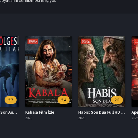
 boyutlarını derinlemesine işliyor.
1080p
1080p
1080p
5.7
5.4
2.0
Ruhlar Bölgesi: Son Anahtar İzle
Kabala Film İzle
Habis: Son Dua Full HD İzle
Apex 20
2025
2026
2025