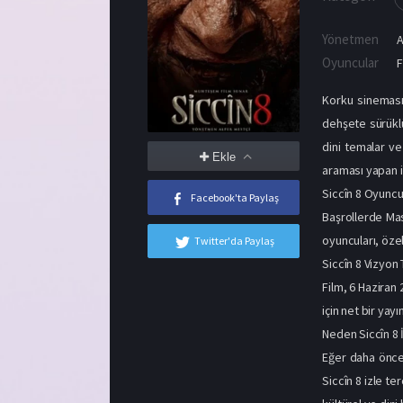
Yönetmen
A
Oyuncular
F
Korku sinemasın
dehşete sürüklü
dini temalar ve
Ekle
araması yapan i
Siccîn 8 Oyuncu
Facebook'ta Paylaş
Başrollerde Masa
oyuncuları, öze
Twitter'da Paylaş
Siccîn 8 Vizyon T
Film, 6 Haziran 
için net bir yay
Neden Siccîn 8 
Eğer daha öncek
Siccîn 8 izle t