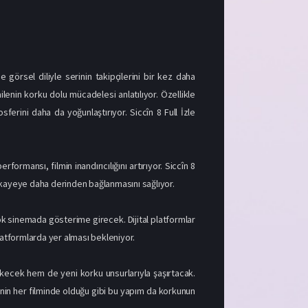
görsel diliyle serinin takipçilerini bir kez daha
lenin korku dolu mücadelesi anlatılıyor. Özellikle
ferini daha da yoğunlaştırıyor. Siccîn 8 Full İzle
ormansı, filmin inandırıcılığını artırıyor. Siccîn 8
hikayeye daha derinden bağlanmasını sağlıyor.
rçok sinemada gösterime girecek. Dijital platformlar
platformlarda yer alması bekleniyor.
çekecek hem de yeni korku unsurlarıyla şaşırtacak.
rinin her filminde olduğu gibi bu yapım da korkunun