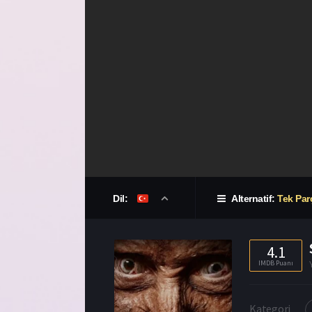
Dil:
Alternatif:
Tek Par
4.1
IMDB Puanı
Kategori