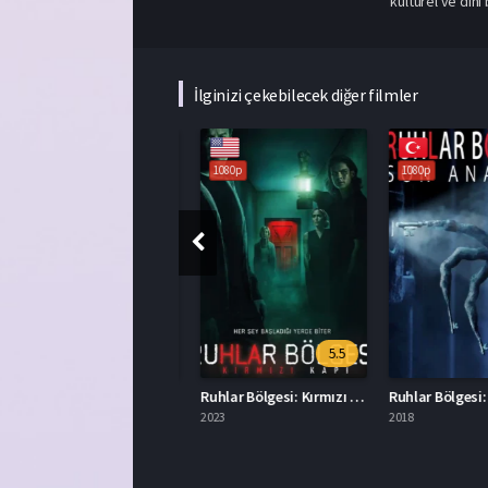
kültürel ve dini
İlginizi çekebilecek diğer filmler
1080p
1080p
1080p
6.1
5.5
Ruhlar Bölgesi Bölüm 3 İzle
Ruhlar Bölgesi: Kırmızı Kapı Türkçe Dublaj İzle
015
2023
2018