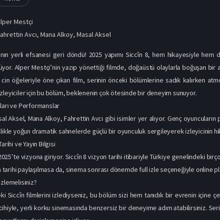
lper Mestçi
ahrettin Avcı
,
Mana Alkoy
,
Masal Aksel
ın yerli efsanesi geri döndü! 2025 yapımı Siccîn 8, hem hikayesiyle hem de 
yor. Alper Mestçi’nin yazıp yönettiği filmde, doğaüstü olaylarla boğuşan bir ai
 cin öğeleriyle öne çıkan film, serinin önceki bölümlerine sadık kalırken atmos
zleyiciler için bu bölüm, beklenenin çok ötesinde bir deneyim sunuyor.
ları ve Performanslar
l Aksel, Mana Alkoy, Fahrettin Avcı gibi isimler yer alıyor. Genç oyuncuların perf
llikle yoğun dramatik sahnelerde güçlü bir oyunculuk sergileyerek izleyicinin 
arihi ve Yayın Bilgisi
2025’te vizyona giriyor. Siccîn 8 vizyon tarihi itibariyle Türkiye genelindeki bi
ın tarihi paylaşılmasa da, sinema sonrası dönemde full izle seçeneğiyle online 
İzlemelisiniz?
i Siccîn filmlerini izlediyseniz, bu bölüm sizi hem tanıdık bir evrenin içine 
ercihiyle, yerli korku sinemasında benzersiz bir deneyime adım atabilirsiniz. Se