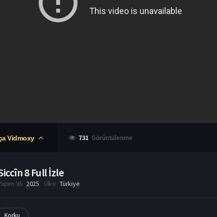
731
Görüntülenme
ça Vidmoxy
Siccîn 8 Full İzle
Yapım Yılı
2025
Ülke
Türkiye
Korku