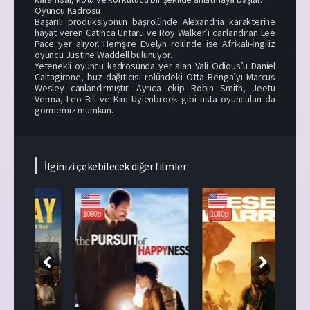
Oyuncu Kadrosu
Başarılı prodüksiyonun başrolünde Alexandria karakterine
hayat veren Catinca Untaru ve Roy Walker’ı canlandıran Lee
Pace yer alıyor. Hemşire Evelyn rolünde ise Afrikalı-İngiliz
oyuncu Justine Waddell bulunuyor.
Yetenekli oyuncu kadrosunda yer alan Vali Odious’u Daniel
Caltagirone, buz dağıtıcısı rolündeki Otta Benga’yı Marcus
Wesley canlandırmıştır. Ayrıca ekip Robin Smith, Jeetu
Verma, Leo Bill ve Kim Uylenbroek gibi usta oyuncuları da
görmemiz mümkün.
İlginizi çekebilecek diğer filmler
108
1080p
1080p