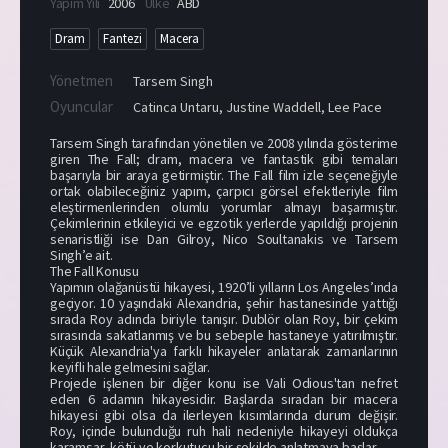
Yapım Yılı
2006
Ülke
ABD
Dram
Fantezi
Macera
Yönetmen
Tarsem Singh
Oyuncular
Catinca Untaru
,
Justine Waddell
,
Lee Pace
Tarsem Singh tarafından yönetilen ve 2008 yılında gösterime
giren The Fall; dram, macera ve fantastik gibi temaları
başarıyla bir araya getirmiştir. The Fall film izle seçeneğiyle
ortak olabileceğiniz yapım, çarpıcı görsel efektleriyle film
eleştirmenlerinden olumlu yorumlar almayı başarmıştır.
Çekimlerinin etkileyici ve egzotik yerlerde yapıldığı projenin
senaristliği ise Dan Gilroy, Nico Soultanakis ve Tarsem
Singh’e ait.
The Fall Konusu
Yapımın olağanüstü hikayesi, 1920’li yılların Los Angeles’ında
geçiyor. 10 yaşındaki Alexandria, şehir hastanesinde yattığı
sırada Roy adında biriyle tanışır. Dublör olan Roy, bir çekim
sırasında sakatlanmış ve bu sebeple hastaneye yatırılmıştır.
Küçük Alexandria'ya farklı hikayeler anlatarak zamanlarının
keyifli hale gelmesini sağlar.
Projede işlenen bir diğer konu ise Vali Odious'tan nefret
eden 6 adamın hikayesidir. Başlarda sıradan bir macera
hikayesi gibi olsa da ilerleyen kısımlarında durum değişir.
Roy, içinde bulunduğu ruh hali nedeniyle hikayeyi oldukça
karamsar, kötü ve korkutucu bir şekilde anlatmaya başlar.