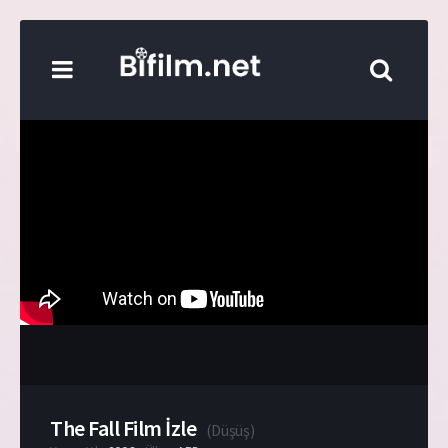
The Fall Film İzle
(
Düşüş
)