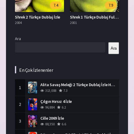
7.4
7.9
Shrek 2 Türkçe Dublaj İzle
Shrek 1 Türkçe Dublaj Full İzle
2004
2001
Ara
Ara
En Çok İzlenenler
Alita Savaş Meleği 2 Türkçe Dublaj İzle HD Film
1
313,008
7.3
Çılgın Hırsız 4 İzle
2
96,884
6.2
Cille 2069 İzle
3
88,350
6.6