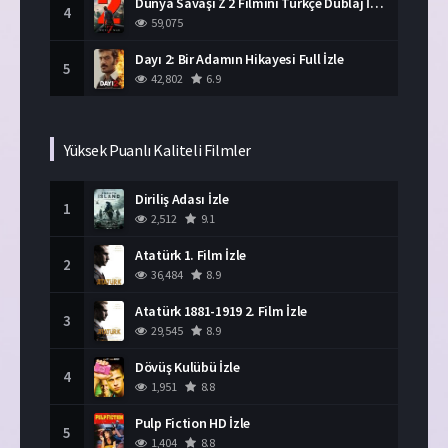
Dünya Savaşı Z 2 Filmini Türkçe Dublaj İzle
4
59,075
Dayı 2: Bir Adamın Hikayesi Full İzle
5
42,802
6.9
Yüksek Puanlı Kaliteli Filmler
Diriliş Adası İzle
1
2,512
9.1
Atatürk 1. Film İzle
2
36,484
8.9
Atatürk 1881-1919 2. Film İzle
3
29,545
8.9
Dövüş Kulübü İzle
4
1,951
8.8
Pulp Fiction HD İzle
5
1,404
8.8