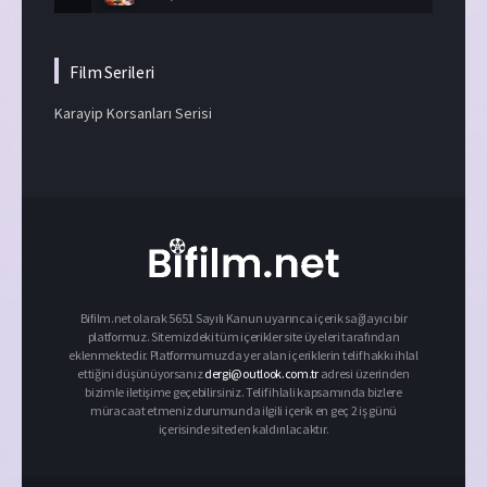
Film Serileri
Karayip Korsanları Serisi
Bifilm.net olarak 5651 Sayılı Kanun uyarınca içerik sağlayıcı bir
platformuz. Sitemizdeki tüm içerikler site üyeleri tarafından
eklenmektedir. Platformumuzda yer alan içeriklerin telif hakkı ihlal
ettiğini düşünüyorsanız
dergi@outlook.com.tr
adresi üzerinden
bizimle iletişime geçebilirsiniz. Telif ihlali kapsamında bizlere
müracaat etmeniz durumunda ilgili içerik en geç 2 iş günü
içerisinde siteden kaldırılacaktır.