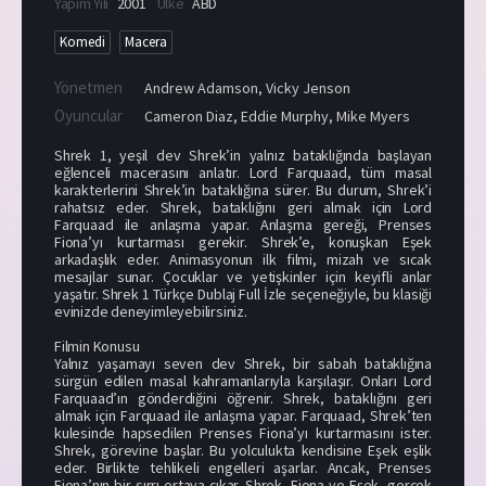
Yapım Yılı
2001
Ülke
ABD
Komedi
Macera
Yönetmen
Andrew Adamson
,
Vicky Jenson
Oyuncular
Cameron Diaz
,
Eddie Murphy
,
Mike Myers
Shrek 1, yeşil dev Shrek’in yalnız bataklığında başlayan
eğlenceli macerasını anlatır. Lord Farquaad, tüm masal
karakterlerini Shrek’in bataklığına sürer. Bu durum, Shrek’i
rahatsız eder. Shrek, bataklığını geri almak için Lord
Farquaad ile anlaşma yapar. Anlaşma gereği, Prenses
Fiona’yı kurtarması gerekir. Shrek’e, konuşkan Eşek
arkadaşlık eder. Animasyonun ilk filmi, mizah ve sıcak
mesajlar sunar. Çocuklar ve yetişkinler için keyifli anlar
yaşatır. Shrek 1 Türkçe Dublaj Full İzle seçeneğiyle, bu klasiği
evinizde deneyimleyebilirsiniz.
Filmin Konusu
Yalnız yaşamayı seven dev Shrek, bir sabah bataklığına
sürgün edilen masal kahramanlarıyla karşılaşır. Onları Lord
Farquaad’ın gönderdiğini öğrenir. Shrek, bataklığını geri
almak için Farquaad ile anlaşma yapar. Farquaad, Shrek’ten
kulesinde hapsedilen Prenses Fiona’yı kurtarmasını ister.
Shrek, görevine başlar. Bu yolculukta kendisine Eşek eşlik
eder. Birlikte tehlikeli engelleri aşarlar. Ancak, Prenses
Fiona’nın bir sırrı ortaya çıkar. Shrek, Fiona ve Eşek, gerçek