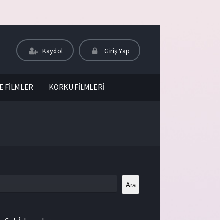
Kaydol
Giriş Yap
E FİLMLER
KORKU FİLMLERİ
Ara