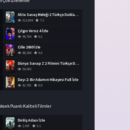
n Çok İzlenenler
Alita Savaş Meleği 2 Türkçe Dublaj İzle HD Film
312,894
7.3
Çılgın Hırsız 4 İzle
96,764
6.2
Cille 2069 İzle
88,288
6.6
Dünya Savaşı Z 2 Filmini Türkçe Dublaj İzle
59,045
Dayı 2: Bir Adamın Hikayesi Full İzle
42,783
6.9
üksek Puanlı Kaliteli Filmler
Diriliş Adası İzle
2,497
9.1