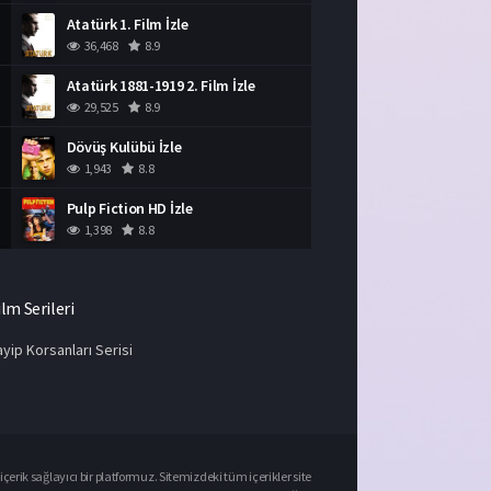
Atatürk 1. Film İzle
36,468
8.9
Atatürk 1881-1919 2. Film İzle
29,525
8.9
Dövüş Kulübü İzle
1,943
8.8
Pulp Fiction HD İzle
1,398
8.8
ilm Serileri
yip Korsanları Serisi
çerik sağlayıcı bir platformuz. Sitemizdeki tüm içerikler site