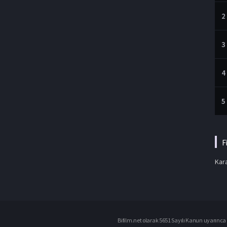
2
3
4
5
F
Kara
Bifilm.net olarak 5651 Sayılı Kanun uyarınca i