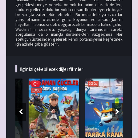
gerçekleştirmeye yönelik önemli bir adım olur. Hedefleri,
zorlu engellerle dolu bir yolda cesaretle ilerleyerek büyük
bir yarışta zafer elde etmektir. Bu mücadele yalnızca bir
yarış olmanın ötesinde genç koyunun ve arkadaşlarının
hayatlarını sonsuza dek değiştirecek bir macera haline gelir.
Woolina’nın cesareti, yaşadığı dünya tarafından sürekli
sorgulansa da o inançla ilerlemekten vazgeçmez. Her
zorluğun üstesinden gelerek kendi potansiyelini keşfetmek
için azimle çaba gösterir.
İlginizi çekebilecek diğer filmler
1080p
108
1080p