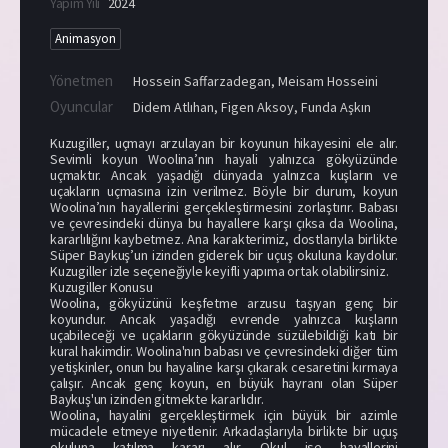
Yapım Yılı
2024
Animasyon
Yönetmen
Hossein Saffarzadegan
,
Meisam Hosseini
Oyuncular
Didem Atlıhan
,
Figen Aksoy
,
Funda Aşkın
Kuzugiller, uçmayı arzulayan bir koyunun hikayesini ele alır.
Sevimli koyun Woolina’nın hayali yalnızca gökyüzünde
uçmaktır. Ancak yaşadığı dünyada yalnızca kuşların ve
uçakların uçmasına izin verilmez. Böyle bir durum, koyun
Woolina’nın hayallerini gerçekleştirmesini zorlaştırır. Babası
ve çevresindeki dünya bu hayallere karşı çıksa da Woolina,
kararlılığını kaybetmez. Ana karakterimiz, dostlarıyla birlikte
Süper Baykuş’un izinden giderek bir uçuş okuluna kaydolur.
Kuzugiller izle seçeneğiyle keyifli yapıma ortak olabilirsiniz.
Kuzugiller Konusu
Woolina, gökyüzünü keşfetme arzusu taşıyan genç bir
koyundur. Ancak yaşadığı evrende yalnızca kuşların
uçabileceği ve uçakların gökyüzünde süzülebildiği katı bir
kural hakimdir. Woolina'nın babası ve çevresindeki diğer tüm
yetişkinler, onun bu hayaline karşı çıkarak cesaretini kırmaya
çalışır. Ancak genç koyun, en büyük hayranı olan Süper
Baykuş'un izinden gitmekte kararlıdır.
Woolina, hayalini gerçekleştirmek için büyük bir azimle
mücadele etmeye niyetlenir. Arkadaşlarıyla birlikte bir uçuş
okuluna katılma kararı alır. Okul ise hayallerini