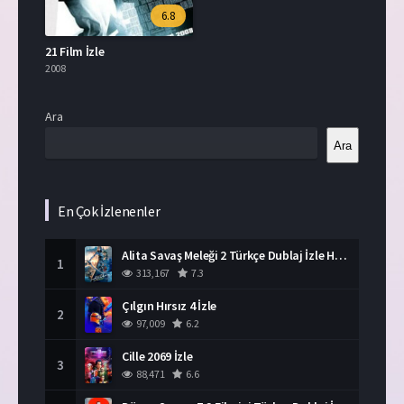
6.8
21 Film İzle
2008
Ara
Ara
En Çok İzlenenler
Alita Savaş Meleği 2 Türkçe Dublaj İzle HD Film
1
313,167
7.3
Çılgın Hırsız 4 İzle
2
97,009
6.2
Cille 2069 İzle
3
88,471
6.6