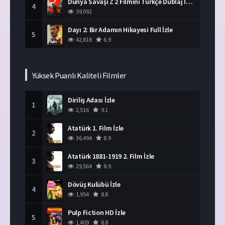
Dünya Savaşı Z 2 Filmini Türkçe Dublaj İzle
4
59,092
Dayı 2: Bir Adamın Hikayesi Full İzle
5
42,818
6.9
Yüksek Puanlı Kaliteli Filmler
Diriliş Adası İzle
1
2,516
9.1
Atatürk 1. Film İzle
2
36,494
8.9
Atatürk 1881-1919 2. Film İzle
3
29,564
8.9
Dövüş Kulübü İzle
4
1,954
8.8
Pulp Fiction HD İzle
5
1,409
8.8