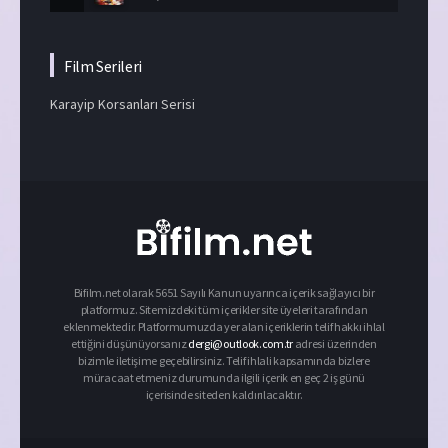
Film Serileri
Karayip Korsanları Serisi
Bifilm.net olarak 5651 Sayılı Kanun uyarınca içerik sağlayıcı bir
platformuz. Sitemizdeki tüm içerikler site üyeleri tarafından
eklenmektedir. Platformumuzda yer alan içeriklerin telif hakkı ihlal
ettiğini düşünüyorsanız
dergi@outlook.com.tr
adresi üzerinden
bizimle iletişime geçebilirsiniz. Telif ihlali kapsamında bizlere
müracaat etmeniz durumunda ilgili içerik en geç 2 iş günü
içerisinde siteden kaldırılacaktır.