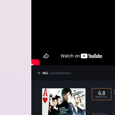
662
Görüntülenme
6.8
IMDB Puanı
Kategori