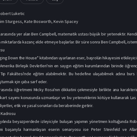
obert Luketic
im Sturgess
,
Kate Bosworth
,
Kevin Spacey
 arasında yer alan Ben Campbell, matematik ustası büyük bir yetenektir. Kendisi
miktarlarda kazanç elde etmeye başlarlar. Bir süre sonra Ben Campbell, isteme
usu
nging Down the House" kitabından uyarlanan eser, başrolün hikayesini etkileyici
merika Birleşik Devletleri'nin en saygın eğitim kurumlarından birinde öğrenc
Tıp Fakültesi'nde eğitim alabilmektir. Bu hedefine ulaşabilmek adına burs 
şturmak için çaba sarf eder.
rasında öğretmeni Micky Rosa'nın dikkatini çekmesiyle birlikte ana karakterimi
 kart sayımı konusunda uzmanlaşır ve bu yeteneklerini kötüye kullanarak La
aliyetler, etik ve yasal sorunları da beraberinde getirir.
u Kadrosu
 yılında beyazperdede izleyiciyle buluşan yapımın yönetmen koltuğunda Rober
ini başarıyla harmanlayan eserin senaryosu ise Peter Steinfeld ve Alla