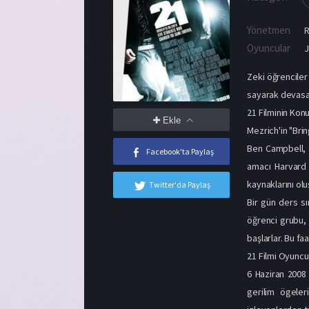
Yönetmen
R
Oyuncular
J
Zeki öğrenciler
sayarak devasa 
21 Filminin Kon
Ekle
Mezrich'in "Bri
Ben Campbell, A
Facebook'ta Paylaş
amacı Harvard 
kaynaklarını olu
Twitter'da Paylaş
Bir gün ders sı
öğrenci grubu,
başlarlar. Bu fa
21 Filmi Oyunc
6 Haziran 2008
gerilim ögeler