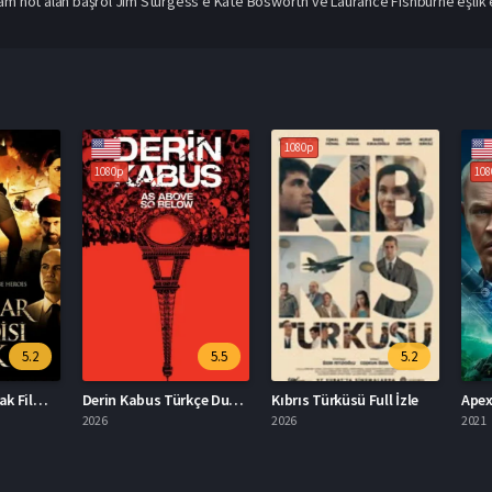
am not alan başrol Jim Sturgess’e Kate Bosworth ve Laurance Fishburne eşlik 
1080p
1080p
1080p
5.2
5.5
5.2
Kurtlar Vadisi: Irak Filmi İzle
Derin Kabus Türkçe Dublaj İzle
Kıbrıs Türküsü Full İzle
Apex 20
2026
2026
2021