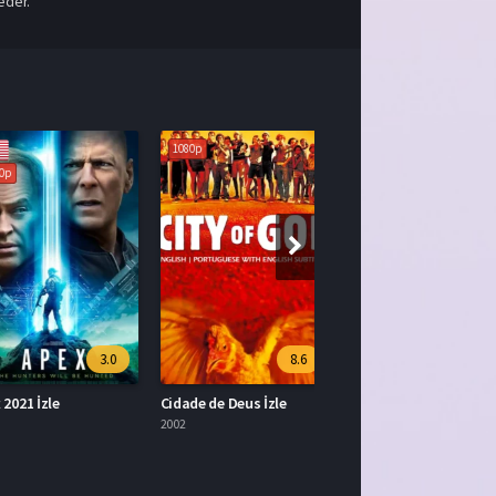
eder.
1080p
3.0
8.6
21 İzle
Cidade de Deus İzle
2002