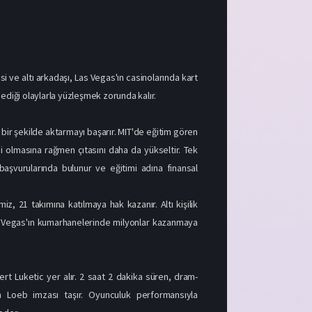
 ve altı arkadaşı, Las Vegas'ın casinolarında kart
diği olaylarla yüzleşmek zorunda kalır.
 bir şekilde aktarmayı başarır. MIT'de eğitim gören
i olmasına rağmen çıtasını daha da yükseltir. Tek
başvurularında bulunur ve eğitimi adına finansal
z, 21 takımına katılmaya hak kazanır. Altı kişilik
s Vegas'ın kumarhanelerinde milyonlar kazanmaya
t Luketic yer alır. 2 saat 2 dakika süren, dram-
n Loeb imzası taşır. Oyunculuk performansıyla