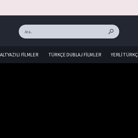
ALTYAZILI FİLMLER
TÜRKÇE DUBLAJ FİLMLER
YERLİ TÜRKÇ