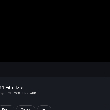
21 Film İzle
Yapım Yılı
2008
Ülke
ABD
Dram
Macera
Suç