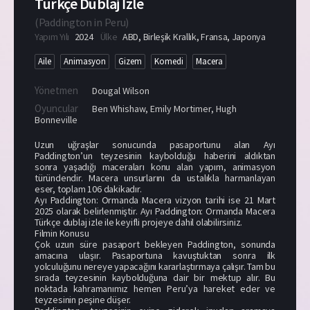
Türkçe Dublaj İzle
(
Paddington in Peru
)
Yapım Yılı
2024
Ülke
ABD
,
Birleşik Krallık
,
Fransa
,
Japonya
Aile
Animasyon
Gizem
Komedi
Macera
Yönetmen
Dougal Wilson
Oyuncular
Ben Whishaw
,
Emily Mortimer
,
Hugh
Bonneville
Uzun uğraşlar sonucunda pasaportunu alan Ayı
Paddington’un teyzesinin kaybolduğu haberini aldıktan
sonra yaşadığı maceraları konu alan yapım, animasyon
türündendir. Macera unsurlarını da ustalıkla harmanlayan
eser, toplam 106 dakikadır.
Ayı Paddington: Ormanda Macera vizyon tarihi ise 21 Mart
2025 olarak belirlenmiştir. Ayı Paddington: Ormanda Macera
Türkçe dublaj izle ile keyifli projeye dahil olabilirsiniz.
Filmin Konusu
Çok uzun süre pasaport bekleyen Paddington, sonunda
amacına ulaşır. Pasaportuna kavuştuktan sonra ilk
yolculuğunu nereye yapacağını kararlaştırmaya çalışır. Tam bu
sırada teyzesinin kaybolduğuna dair bir mektup alır. Bu
noktada kahramanımız hemen Peru’ya hareket eder ve
teyzesinin peşine düşer.