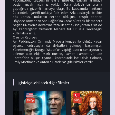
Paddington, teyzesinin evine giderek ipuçları aramaya
başlar ancak hiçbir iz yoktur. Daha detaylı bir arama
yaptığında gizemli haritaya ulaşır. Bu kapsamda haritanın
üzerindeki işaretli noktayı fark eder. Arkadaşlarıyla birlikte
söz konusu noktanın nerede olduğunu tespit ederler.
Böylece ormandan And Dağları’na kadar sürecek bir macera
başlar. Hikayenin devamına tanıklık etmek istiyorsanız siz de
Ayı Paddington: Ormanda Macera full HD izle seçeneğini
kullanabilirsiniz.
Oyuncu Kadrosu
Ayı Paddington: Ormanda Macera konusu ile olduğu kadar
oyuncu kadrosuyla da dikkatleri çekmeyi başarmıştır.
Yönetmenliğini Dougal Wilson’un yaptığı eserin senaryosunu
kaleme alan ekip Mark Burton, James Lamont ve Jon
Foster’den oluşur. Oyuncu kadrosunda ise Olivia Colman,
Emily Mortimer ve Antonio Banderas gibi isimler vardır.
İlginizi çekebilecek diğer filmler
1080p
1080p
108