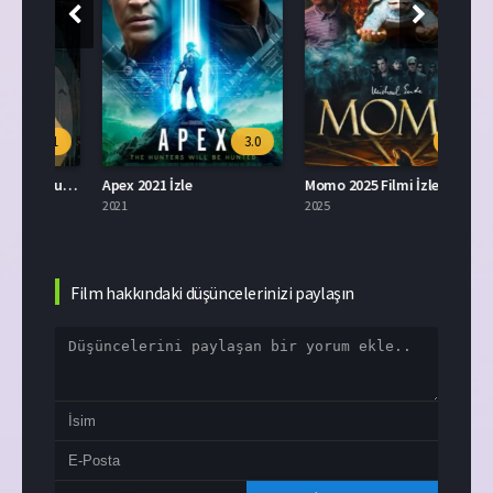
.1
3.0
6.1
Tonari no Totoro 2007 Full İzle
Apex 2021 İzle
Momo 2025 Filmi İzle
2021
2025
2025
Film hakkındaki düşüncelerinizi paylaşın