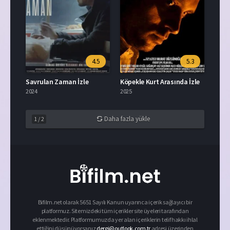
4.5
5.3
Savrulan Zaman İzle
Köpekle Kurt Arasında İzle
2024
2025
Daha fazla yükle
1
/
2
Bifilm.net olarak 5651 Sayılı Kanun uyarınca içerik sağlayıcı bir
platformuz. Sitemizdeki tüm içerikler site üyeleri tarafından
eklenmektedir. Platformumuzda yer alan içeriklerin telif hakkı ihlal
ettiğini düşünüyorsanız
dergi@outlook.com.tr
adresi üzerinden