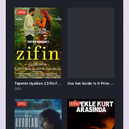
1080p
Tepenin Uşakları 2 Zifin Full İzle
Usa Sex Guide: Is It Price Your Attention? Time To Reveal
2025
1080p
1080p