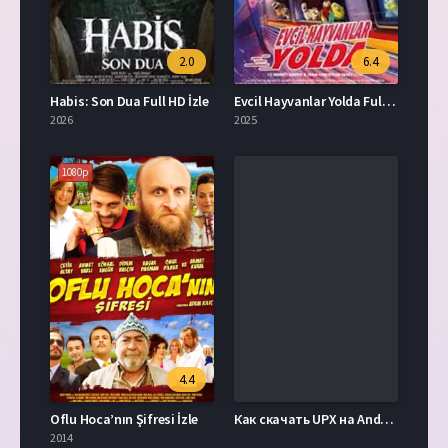
2.0
6.4
Habis: Son Dua Full HD İzle
Evcil Hayvanlar Yolda Full İzle
2026
2025
1080p
4.4
Oflu Hoca’nın Şifresi İzle
Как скачать UPX на Android: Полное руководство 25752
2014