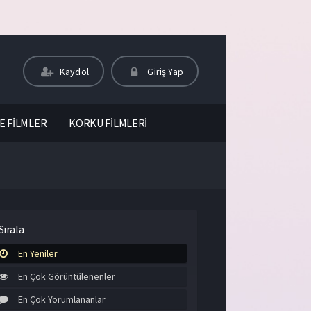
Kaydol
Giriş Yap
E FİLMLER
KORKU FİLMLERİ
Sırala
En Yeniler
En Çok Görüntülenenler
En Çok Yorumlananlar