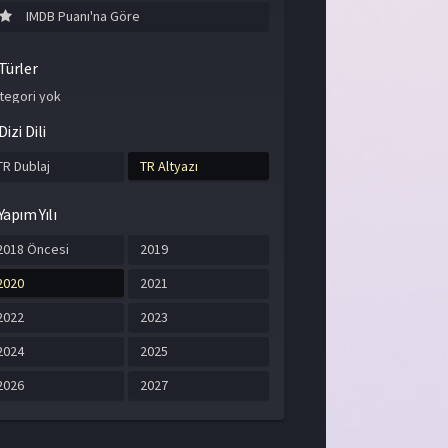
IMDB Puanı'na Göre
Türler
tegori yok
Dizi Dili
TR Dublaj
TR Altyazı
Yapım Yılı
2018 Öncesi
2019
2020
2021
2022
2023
2024
2025
2026
2027