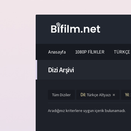
Anasayfa
1080P FİLMLER
TÜRKÇE 
Dizi Arşivi
Dil:
Yıl:
Tüm Diziler
Türkçe Altyazı
Aradığınız kriterlere uygun içerik bulunamadı.