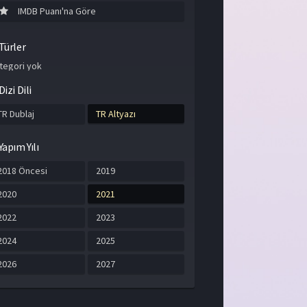
IMDB Puanı'na Göre
Türler
tegori yok
Dizi Dili
TR Dublaj
TR Altyazı
Yapım Yılı
2018 Öncesi
2019
2020
2021
2022
2023
2024
2025
2026
2027