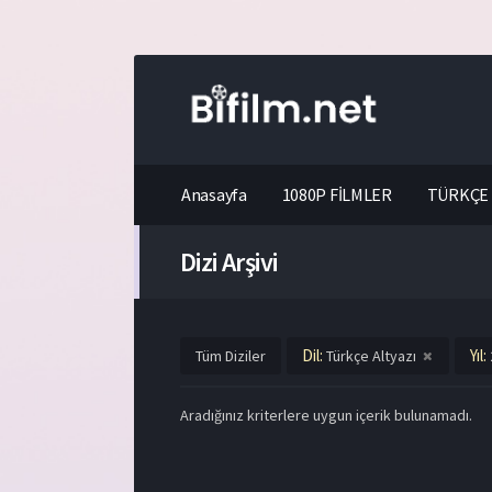
Anasayfa
1080P FİLMLER
TÜRKÇE 
Dizi Arşivi
Dil:
Yıl:
Tüm Diziler
Türkçe Altyazı
Aradığınız kriterlere uygun içerik bulunamadı.