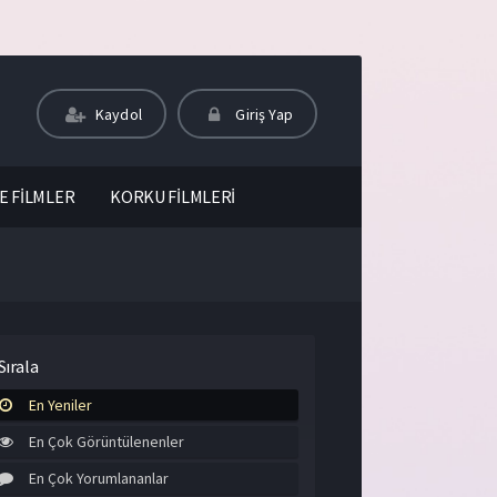
Kaydol
Giriş Yap
E FİLMLER
KORKU FİLMLERİ
Sırala
En Yeniler
En Çok Görüntülenenler
En Çok Yorumlananlar