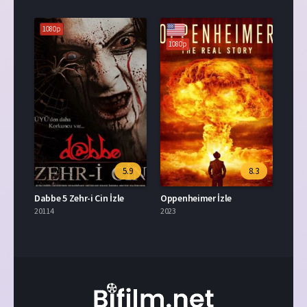
1080p
1080p
5.9
8.3
Dabbe 5 Zehr-i Cin İzle
Oppenheimer İzle
20114
2023