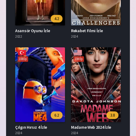
4.2
Asansör Oyunu İzle
Rekabet Filmi İzle
2022
2024
1080p
1080p
6.2
3.8
Çılgın Hırsız 4 İzle
Madame Web 2024 İzle
2024
2024