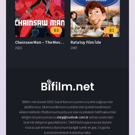
8.5
8.1
Chainsaw Man – The Movie: Reze Arc Türkçe Dublaj
Ratatuy Film İzle
2025
2007
Bifilm.net olarak 5651 Sayılı Kanun uyarınca içerik sağlayıcı bir
platformuz. Sitemizdeki tüm içerikler site üyeleri tarafından
eklenmektedir. Platformumuzda yer alan içeriklerin telif hakkı ihlal
ettiğini düşünüyorsanız
dergi@outlook.com.tr
adresi üzerinden
bizimle iletişime geçebilirsiniz. Telif ihlali kapsamında bizlere
müracaat etmeniz durumunda ilgili içerik en geç 2 iş günü
içerisinde siteden kaldırılacaktır.