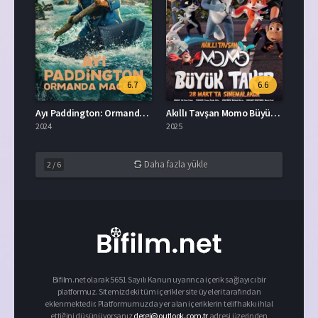
6.7
6.6
Ayı Paddington: Ormanda Macera Türkçe Dublaj İzle
Akıllı Tavşan Momo Büyük Takip İzle
2024
2025
Daha fazla yükle
2
/
6
Bifilm.net olarak 5651 Sayılı Kanun uyarınca içerik sağlayıcı bir
platformuz. Sitemizdeki tüm içerikler site üyeleri tarafından
eklenmektedir. Platformumuzda yer alan içeriklerin telif hakkı ihlal
ettiğini düşünüyorsanız
dergi@outlook.com.tr
adresi üzerinden