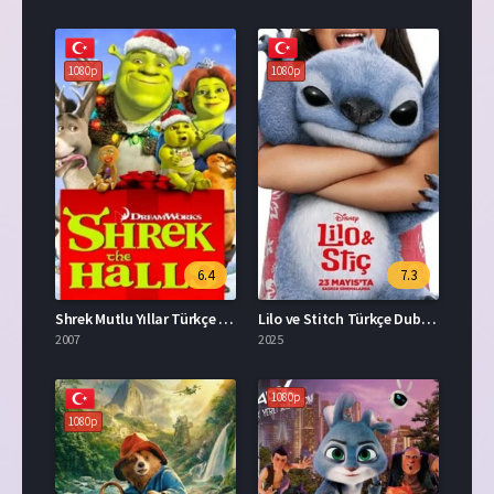
1080p
1080p
6.4
7.3
Shrek Mutlu Yıllar Türkçe Dublaj Full İzle
Lilo ve Stitch Türkçe Dublaj İzle
2007
2025
1080p
1080p