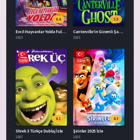
6.4
5.9
Evcil Hayvanlar Yolda Full İzle
Canterville’in Gizemli Şatosu Türkçe Dublaj İzle
2025
2023
1080p
1080p
6.1
4.3
Shrek 3 Türkçe Dublaj İzle
Şirinler 2025 İzle
2007
2025