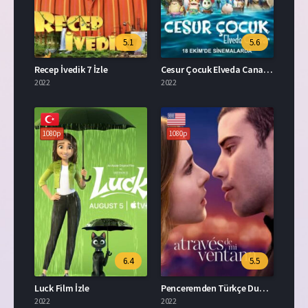
5.1
5.6
Recep İvedik 7 İzle
Cesur Çocuk Elveda Canavar Türkçe Dublaj İzle
2022
2022
1080p
1080p
6.4
5.5
Luck Film İzle
Penceremden Türkçe Dublaj Full İzle
2022
2022