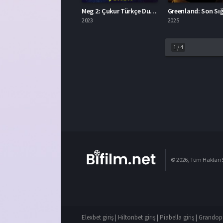
Meg 2: Çukur Türkçe Dublaj İzle
2023
2025
1
/
4
© 2026, Tüm Hakları S
Elexbet giriş
|
Hiltonbet giriş
|
Piabella giriş
|
Grandope