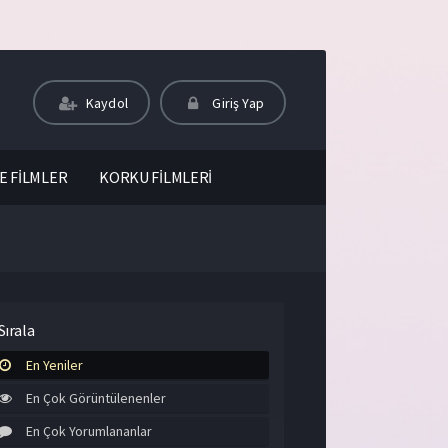
Kaydol
Giriş Yap
E FİLMLER
KORKU FİLMLERİ
Sırala
En Yeniler
En Çok Görüntülenenler
En Çok Yorumlananlar