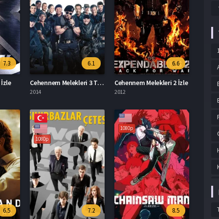
7.3
6.1
6.6
İzle
Cehennem Melekleri 3 Türkçe Dublaj İzle
Cehennem Melekleri 2 İzle
2014
2012
1080p
1080p
6.5
7.2
8.5