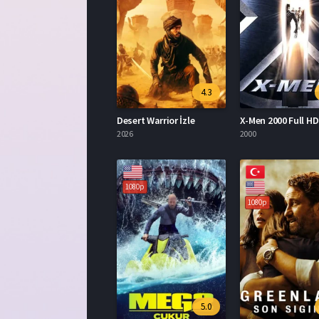
4.3
Desert Warrior İzle
X-Men 2000 Full HD 
2026
2000
1080p
1080p
5.0