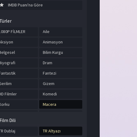
IMDB Puanı'na Göre
Türler
1080P FİLMLER
Aile
Aksiyon
Animasyon
Belgesel
Bilim Kurgu
Biyografi
Dram
Fantastik
Fantezi
Gerilim
Gizem
HD Filmler
Komedi
Korku
Macera
Müzik
Romantik
Film Dili
Savaş
Spor
TR Dublaj
TR Altyazı
Suç
Tarih