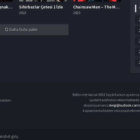
Greenland: Son Sığınak Full İzle
Sihirbazlar Çetesi 1 İzle
Chainsaw Man – The Movie: Reze Arc Türkçe Dublaj
2013
2025
Daha fazla yükle
Bifilm.net olarak 5651 Sayılı Kanun uyarınca i
üyeleri tarafından eklenmektedir. 
aklıdır.
düşünüyorsanız
dergi@outlook.com.
kapsamında bizlere müracaat etmeniz d
rabet giriş