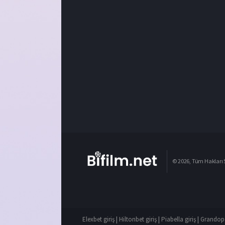
© 2026, Tüm Hakları S
Elexbet giriş
|
Hiltonbet giriş
|
Piabella giriş
|
Grandope