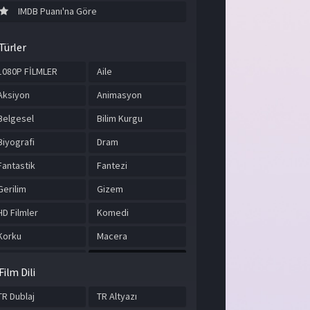
IMDB Puanı'na Göre
Türler
1080P FİLMLER
Aile
Aksiyon
Animasyon
Belgesel
Bilim Kurgu
Biyografi
Dram
Fantastik
Fantezi
Gerilim
Gizem
HD Filmler
Komedi
Korku
Macera
Müzik
Romantik
Film Dili
Savaş
Spor
TR Dublaj
TR Altyazı
Suç
Tarih