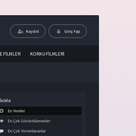
Kaydol
Giriş Yap
E FİLMLER
KORKU FİLMLERİ
Sırala
En Yeniler
En Çok Görüntülenenler
En Çok Yorumlananlar