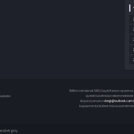
Bifilm.net olarak 5651 Sayılı Kanun uyarınca i
üyeleri tarafından eklenmektedir. 
aklıdır.
düşünüyorsanız
dergi@outlook.com.
kapsamında bizlere müracaat etmeniz d
rabet giriş