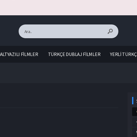
ALTYAZILI FİLMLER
TÜRKÇE DUBLAJ FİLMLER
YERLİ TÜRKÇ