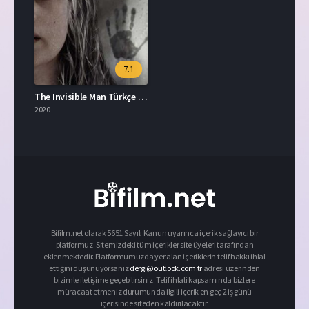
7.1
The Invisible Man Türkçe Dublaj İzle
2020
Bifilm.net olarak 5651 Sayılı Kanun uyarınca içerik sağlayıcı bir
platformuz. Sitemizdeki tüm içerikler site üyeleri tarafından
eklenmektedir. Platformumuzda yer alan içeriklerin telif hakkı ihlal
ettiğini düşünüyorsanız
dergi@outlook.com.tr
adresi üzerinden
bizimle iletişime geçebilirsiniz. Telif ihlali kapsamında bizlere
müracaat etmeniz durumunda ilgili içerik en geç 2 iş günü
içerisinde siteden kaldırılacaktır.