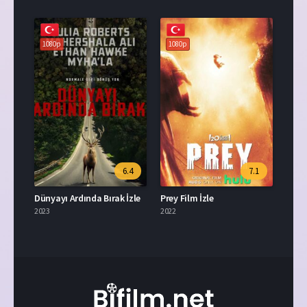
1080p
1080p
6.4
7.1
Dünyayı Ardında Bırak İzle
Prey Film İzle
2023
2022