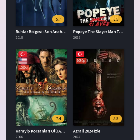
5.7
3.5
Ruhlar Bölgesi: Son Anahtar İzle
Popeye The Slayer Man Türkçe Dublaj İzle
2018
2025
1080p
1080p
7.4
5.8
Karayip Korsanları Ölü Adamın Sandığı İzle
Azrail 2024 İzle
2006
2024