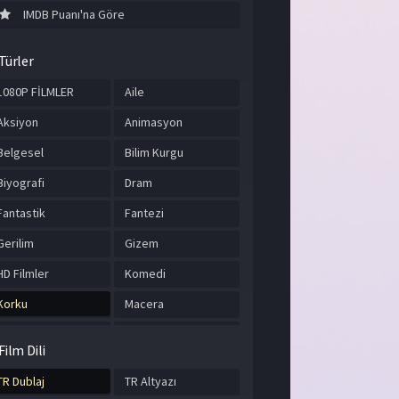
IMDB Puanı'na Göre
Türler
1080P FİLMLER
Aile
Aksiyon
Animasyon
Belgesel
Bilim Kurgu
Biyografi
Dram
Fantastik
Fantezi
Gerilim
Gizem
HD Filmler
Komedi
Korku
Macera
Müzik
Romantik
Film Dili
Savaş
Spor
TR Dublaj
TR Altyazı
Suç
Tarih