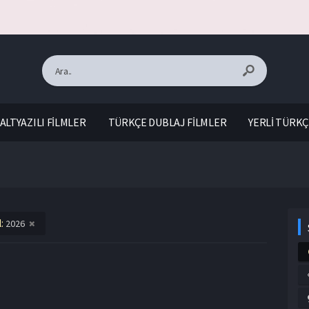
ALTYAZILI FİLMLER
TÜRKÇE DUBLAJ FİLMLER
YERLİ TÜRKÇ
l:
2026