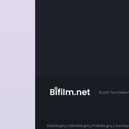
© 2026, Tüm Hakları S
Elexbet giriş
|
Hiltonbet giriş
|
Piabella giriş
|
Grandope