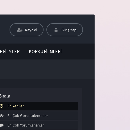
Kaydol
Giriş Yap
E FİLMLER
KORKU FİLMLERİ
Sırala
En Yeniler
En Çok Görüntülenenler
En Çok Yorumlananlar