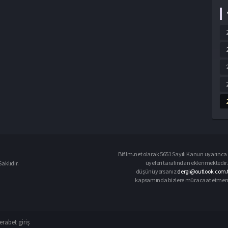
Bifilm.net olarak 5651 Sayılı Kanun uyarınca i
üyeleri tarafından eklenmektedir. 
aklıdır.
düşünüyorsanız
dergi@outlook.com.
kapsamında bizlere müracaat etmeniz d
rabet giriş